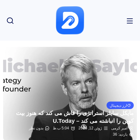
ارز دیجیتال
مایکل سایلر استراتژی را فاش می کند که هنوز بیت
کوین را انباشته می کند – U.Today
امیر کرمی
ژوئن 12, 2026
5:04 ب.ظ
بدون نظر
بازدید: 36