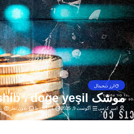
ارز دیجیتال
موشک Cryptos Cryptos ، shib ، doge yeşil
امیر کرمی
آگوست 9, 2025
7:01 ب.ظ
بدون نظر
با