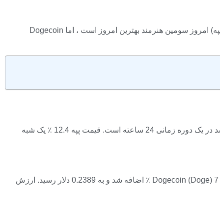
قیمت ارز رمزنگاری امروز موشک است ، در حالی که بزرگترین نوک سینه ها سود بزرگی را برای توده های خود فراهم می کند. اگرچه پپه (پپه) امروز سومین هنرمند بهترین امروز است ، اما Dogecoin
بزرگترین ارزهای رمزنگاری پستان امروز در 9 اوت 2025 در حال افزایش است. پپه (پپه) ، بزرگترین قورباغه ، سومین ارز سریع در حال رشد در یک دوره زمانی 24 ساعته است. قیمت پپه 12.4 ٪ یک شبه
Dogecoin (Doge) و Shiba Inu (Shib) ، دو ارز بزرگ رمزنگاری پستان در مقایسه با حد بازار ، امروزه هنوز هم عملکرد خوبی دارند. قیمت Dogecoin (Doge) 7 ٪ اضافه شد و به 0.2389 دلار رسید. ارزش