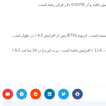
بیت کوین (BTC) ، بزرگترین ارز رمزنگاری ، 0.1 ٪ افزایش یافته است. در حالی که قیمت پادشاه رمزنگاری در زمان چاپ 116،700 دلار نشسته است ، اتریوم (ETH) پس از افزایش 4.5 ٪ در طول شب ،
رتبه دوم صدم ارز رمزنگاری از جمله کسانی است که بهترین اجراها را انجام می دهند. سکه MOG (MOG) ، یکی از بزرگترین سکه های گربه ، 11.8 ٪ افزایش یافته است ، برت (برت) در 24 ساعت 6.2 ٪