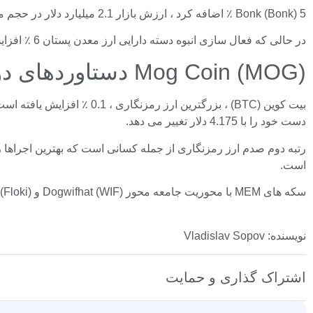
Bonk (Bonk) 5 ٪ اضافه کرد ، ارزش بازار 2.1 میلیارد دلار در حجم معامله افزایش یافته است. قیمت پنگوئن های پالی (Pengu) 2.5 ٪ افزایش یافته و از 0.03795 دلار فراتر رفته است.
در حالی که فعال سازی انبوه دسته دارایی ارز معدن پستان 6 ٪ افزایش یافته است ، معیار بازار فقط 1.1 ٪ در طول شب افزود.
Mog Coin (MOG) دستاوردهای دوتایی را ارسال می کند
دست خود را با 4.175 دلار تغییر می دهد.
است.
سکه های MEM با محوریت جامعه محور Dogwifhat (WIF) و Floki Inu (Floki) در حجم معامله 3-4 ٪ افزایش می یابد.
نویسنده: Vladislav Sopov
اشتراک گذاری و حمایت