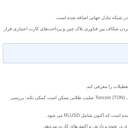
یپل را برای پذیرش گسترده‌تر با پر کردن شکاف بین فناوری بلاک چین و پرداخت‌های کارت اعتباری قرار
هشدار مایکروسافت در مورد تروجان سرقت رمزنگاری (HYPE) ATH اجرا می شود، اتریوم (ETH) منطقه صعودی بزرگی دریافت می کند، Toncoin (TON) صلیب طلایی ممکن است کمکی نکند: بررسی
اکنون شامل RLUSD می شود.
ری در نحوه پردازش تراکنش‌های کارت می‌دهد.