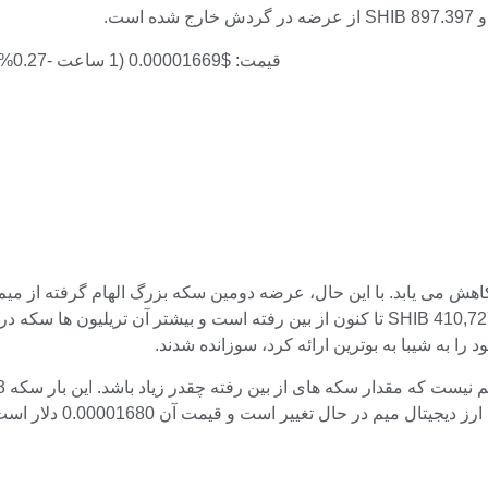
قیمت: $0.00001669 (1 ساعت -0.27% ▼ | 24 ساعت -3.09% ▼ )
رسیده است که از عرضه اولیه یک کوادریلیون است. 410,727,776,917,712 SHIB تا کنون از بین