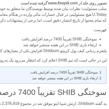
تصویر روی جلد از www.freepik.com گرفته شده است
U.Today هیچ مسئولیتی در قبال خسارات مالی وارده در هنگام م
که تمام محتوا از تاریخ انتشار دقیق است، اما برخی از پیشنهادات 
فهرست
سوختگی SHIB تقریباً 7400 درصد افزایش یافت
ارتقاء بازی SHIB در این هفته منتشر خواهد شد
پلتفرم ردیابی کیف پول کریپتو Shibburn افزایش یکی از معیارهای کلیدی برای Shiba Inu را اعلام کرد. در طول شب، میزان سوختگی چهار رقمی عظیم افزایش یافت و چندین میلیون سکه میم از بین رفت.
این در حالی است که تیم SHIB اعلام کرد که انتظار می‌رود یک به‌روزرسانی بزرگ Web3 در این هفته برای یکی از محصولات اصلی Shibarium منتشر شود.
سوختگی SHIB تقریباً 7400 درصد افزایش یافت
ارتقاء بازی SHIB در این هفته منتشر خواهد شد
سوختگی SHIB تقریباً 7400 درصد افزایش یافت
به گفته Shibburn، ارتش شیبا اینو موفق شد در مجموع 2،376،919 سکه SHIB بسوزاند و متریک سوزاندن آنها را 7334 درصد افزایش داد.