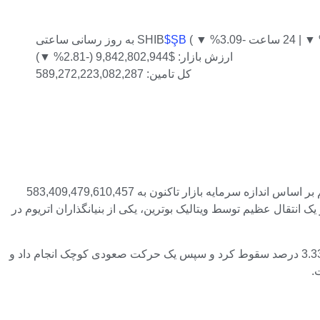
$ŞB
به روز رسانی ساعتی SHIB
ارزش بازار: $9,842,802,944 (-2.81% ▼)
کل تامین: 589,272,223,082,287
با سوزاندن توکن ها، تعداد SHIB های باقی مانده در گردش به تدریج کاهش می یابد. با این حال، عرضه دومین سکه بزرگ الهام گرفته از میم بر اساس اندازه سرمایه بازار تاکنون به 583,409,479,610,457
 رفته است و بیشتر آن تریلیون ها سکه در یک انتقال عظیم توسط ویتالیک بوترین، یکی از بنیانگذاران اتریوم در
قیمت شیبا اینو به ندرت تحت تأثیر سوختگی SHIB قرار می گیرد، مهم نیست که مقدار سکه های از بین رفته چقدر زیاد باشد. این بار سکه 3.33 درصد سقوط کرد و سپس یک حرکت صعودی کوچک انجام داد و