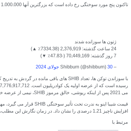
تاکنون پنج مورد سوختگی رخ داده است که بزرگترین آنها 1.000.000 و 897.397 SHIB از عرضه در گردش خارج شده است.
ژتون ها سوزانده شدند
24 ساعت گذشته: 2,376,919 (7334.38٪ ▲)
7 روز گذشته: 70,449,169 (-47.83٪ ▼)
– Shibburn (@shibburn)
30 جولای 2024
می 2021 پس از اینکه ریوشی، خالق مرموز SHIB، نیمی از عرضه خود را به شیبا به بوترین ارائه کرد، سوزانده شدند.
افزایش ناچیز 1.21 درصدی را نشان داد. در زمان نگارش این مطلب، ارز دیجیتال میم در حال تغییر است و قیمت آن 0.00001680 دلار است.
مرتبط با