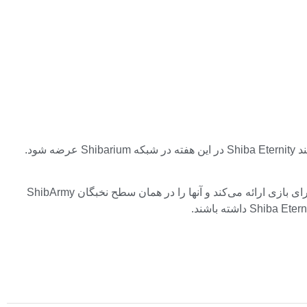
روز دوشنبه، لوسی، مدیر بازاریابی رسمی SHIB، در حساب X خود اعلام کرد که انتظار می‌رود نسخه جدید Web3 بازی محبوب تلفن هوشمند Shiba Eternity در این هفته در شبکه Shibarium عرضه شود.
برای دسترسی به نسخه جدید بازی، بازیکنان باید توکن های LEASH را واریز کنند. لوسی گفت: «این بازی به بازیکنان یک معرفی انحصاری برای بازی ارائه می‌کند و آنها را در همان سطح نخبگان ShibArmy