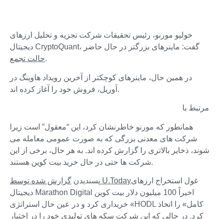
خولیو مورنو، رئیس تحقیقات شرکت تجزیه و تحلیل ارزهای
دیجیتال CryptoQuant، گفت: ماینرهای بزرگتر در حال حاضر
.
حالت تجمع
در همین حال، ماینرهای کوچکتر از آخرین رویداد هاوینگ در
آوریل، فروش خود را آغاز کرده اند.
مرتبط با
همانطور که مورنو خاطرنشان کرد، این “معقول” است زیرا
شرکت های معدنی بزرگی که به صورت عمومی معامله می
شوند، ذخایر بالاتری را گزارش کرده اند. به هر حال، برخی از این
شرکت ها حتی در حال خرید بیت کوین هستند.
غول استخراج ارزهای
گزارش شده توسط U.Today
پسندیدن
دیجیتال Marathon Digital اخیراً 100 میلیون دلار بیت کوین
خریداری کرد و در عین حال استراتژی «HODL کامل» را اتخاذ
کرد. در حالی که این شرکت سکه های تولیدی خود را در اختیار