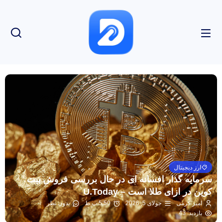
ارز دیجیتال
سرمایه گذار افسانه ای در حال بررسی فروش بیت
کوین در ازای طلا است – U.Today
امیر کرمی
جولای 5, 2026
5:50 ب.ظ
بدون نظر
بازدید: 43