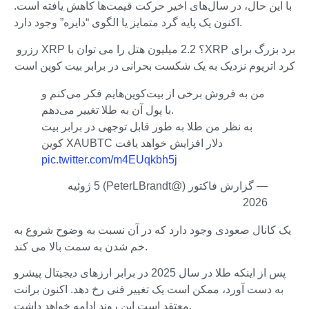
با این حال، در سال‌های اخیر حرکت قیمت‌ها کاهش یافته است.
اکنون یک پایه گرد متمایز یا الگوی “دایره” وجود دارد.
برد بزرگ برای XRP؟ 2.2 میلیون هتل را می توان با XRP رزرو
کرد اتریوم نزدیک به یک شکست بحرانی در برابر بیت کوین است
من به فروش برخی از بیت‌کوین‌هایم فکر می‌کنم و
با پول آن به طلا تغییر می‌دهم.
به نظر من طلا به طور قابل توجهی در برابر بیت
کوین XAUBTC دلار افزایش خواهد یافت
pic.twitter.com/m4EUqkbh5j
— گزارش فاکتور (@PeterLBrandt) 5 ژوئیه
2026
یک کانال صعودی وجود دارد که در آن نسبت به وضوح شروع به
خم شدن به سمت بالا می کند.
پس از اینکه طلا در سال 2025 در برابر ارزهای دیجیتال پیشرو
به دست آورد، ممکن است یک تغییر فنی رخ دهد. اکنون برانت
معتقد است این روند ادامه خواهد داشت.