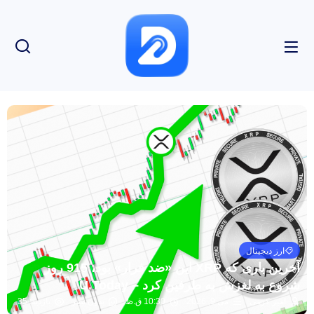
ارز دیجیتال
آخرین باری که XRP این «ضد فرار» بود، 915 روز
شروع به لغزش به طرفین کرد – U.Today
امیر کرمی
می 9, 2026
10:30 ق.ظ
بدون نظر
بازدید: 35