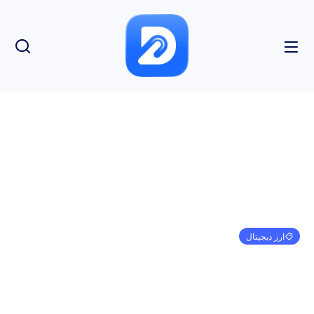
ارز دیجیتال
گزارش: کمبود نقدینگی باعث کاهش خسارات برای
بهره برداری BonqDAO شد
امیر کرمی
فوریه 2, 2023
10:30 ب.ظ
بدون نظر
بازدید: 239