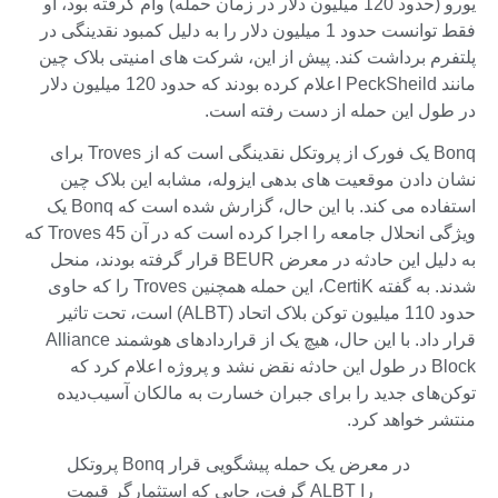
یورو (حدود 120 میلیون دلار در زمان حمله) وام گرفته بود، او
فقط توانست حدود 1 میلیون دلار را به دلیل کمبود نقدینگی در
پلتفرم برداشت کند. پیش از این، شرکت های امنیتی بلاک چین
مانند PeckSheild اعلام کرده بودند که حدود 120 میلیون دلار
در طول این حمله از دست رفته است.
Bonq یک فورک از پروتکل نقدینگی است که از Troves برای
نشان دادن موقعیت های بدهی ایزوله، مشابه این بلاک چین
استفاده می کند. با این حال، گزارش شده است که Bonq یک
ویژگی انحلال جامعه را اجرا کرده است که در آن 45 Troves که
به دلیل این حادثه در معرض BEUR قرار گرفته بودند، منحل
شدند. به گفته CertiK، این حمله همچنین Troves را که حاوی
حدود 110 میلیون توکن بلاک اتحاد (ALBT) است، تحت تاثیر
قرار داد. با این حال، هیچ یک از قراردادهای هوشمند Alliance
Block در طول این حادثه نقض نشد و پروژه اعلام کرد که
توکن‌های جدید را برای جبران خسارت به مالکان آسیب‌دیده
منتشر خواهد کرد.
پروتکل Bonq در معرض یک حمله پیشگویی قرار
گرفت، جایی که استثمارگر قیمت ALBT را