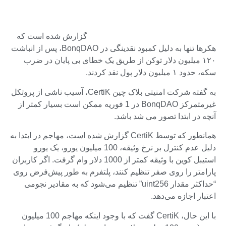
گزارش شده است که
هکرها تنها به دلیل کمبود نقدینگی در BonqDAO، پس از انباشت
۱۲۰ میلیون دلار توکن از طریق یک خطای بی پایان در ضرب
سکه، حدود ۱ میلیون دلار پول نقد کردند.
به گفته شرکت امنیتی بلاک چین CertiK، آسیب ناشی از پروتکل
غیرمتمرکز BonqDAO در 1 فوریه ممکن است بسیار کمتر از
آنچه در ابتدا تصور می شد باشد.
همانطور که توسط CertiK گزارش شده است، مهاجم در ابتدا به
دلیل عدم کنترل بر نرخ وثیقه، 100 میلیون یورو، یک یورو
استیبل کوین با وثیقه کمتر از 1000 دلار وام گرفت. اگر کاربران
پارامتر را روی صفر تنظیم کنند، پلتفرم به طور پیش‌فرض روی
“حداکثر مقدار uint256” تنظیم می‌شود که به مقادیر نجومی
اعتبار اجازه می‌دهد.
با این حال، CertiK گفت که با وجود اینکه مهاجم 100 میلیون