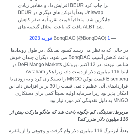
افزایش داد و مقادیر زیادی BEUR را چاپ کرد.
BEUR بعداً با توکن های دیگری در Uniswap
جایگزین شد. متعاقباً قیمت تقریباً به صفر کاهش
یافت که باعث انحلال گنجینه های ALBT شد.
— BonqDAO (@BonqDAO)
1 فوریه 2023
در حالی که به نظر می رسید کمبود نقدینگی در طول رویدادها
باعث کاهش آسیب BonqDAO می شود، دیگران چندان خوش
شانس نبودند. در 12 اکتبر، پروتکل DeFi Mango Markets در
ابتدا 116 میلیون دلار از دست داد، زیرا هکر Avraham
Eisenberg قیمت توکن MNGO را دستکاری کرد و به زودی با
قراردادهای آتی عظیم دائمی قیمت را 30 برابر افزایش داد. این
امکان پذیر بود زیرا سرمایه اولیه نسبتاً کمی برای دستکاری
MNGO به دلیل نقدینگی کم مورد نیاز بود.
مربوط:
نقدینگی کم چگونه باعث شد که مانگو مارکت بیش از
116 میلیون دلار ضرر کند؟
بعداً، آیزنبرگ 116 میلیون دلار وام گرفت و وجوهی را از پلتفرم