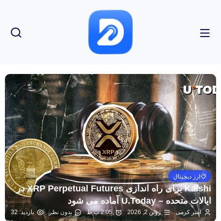
ارز دیجیتال
Kalshi برای راه اندازی XRP Perpetual Futures در
ایالات متحده – U.Today آماده می شود
امیر کرمی
ژوئن 2, 2026
2:05 ب.ظ
بدون نظر
بازدید: 32