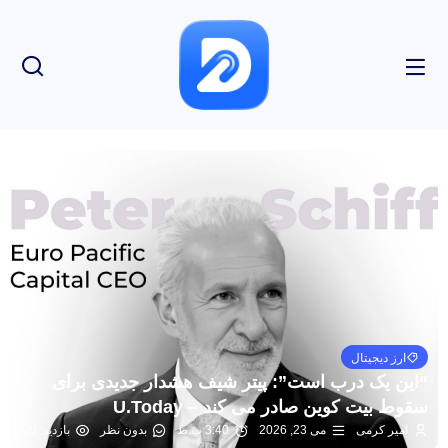
ارز دیجیتال
“این یک درب است”: پیتر شیف هشدار جدیدی برای
سقوط بیت کوین صادر می کند – U.Today
امیر کرمی
می 23, 2026
3:40 ب.ظ
بدون نظر
بازدید: 29