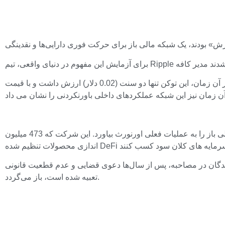
در آن زمان، این توکن تنها دو سنت (0.02 دلار) ارزش داشت و با قیمت XRP امروز، یک لاته از این آزمایش حدود 120 تا 150 دلار قیمت داشت. بیرلا به شوخی این را داستان شخصی خود “بیت کوین پیتزا” می
بیرلا می خواهد این فلسفه سیستم مالی باز را به عملیات فعلی اورنورث بیاورد. این شرکت که 473 میلیون XRP در ترازنامه خود انباشته کرده است، قصد دارد از XRP Ledger به عنوان لایه پایه برای راه
سال‌ها دعوی قضایی و عدم قطعیت قانونی، XRP سرانجام به پتانسیل واقعی فناوری مبادله ارزش داخلی که از زمان نوشیدن اولین قهوه در کافه Red Door در آن
تعبیه شده است، باز می‌گردد.