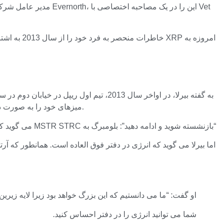
به گفته بیرلا، در اواخر سال 2013، تیم ا
میزهای خود را به صورت دستی مونتاژ می‌کردند، کریس لارسن، یکی از بنیان‌گذاران، از همه خواست تا برای “روشن نگه داشتن چراغ‌ها” در همه چیز صرفه جویی کنند.
“بازنشسته شوید و ادامه دهید”: بلومبرگ به MSTR STRC می گوید که بیت کوین را به خروج از 20 رتبه برتر نزدیک می کند
اما بیرلا می گوید که انرژی در دفتر فوق العاده است. همانطور که آر
او گفت: “ما می دانستیم که این بزرگ خواهد بود زیرا لایه زیرین در هسته
شما می توانید انرژی را در دفتر احساس کنید.