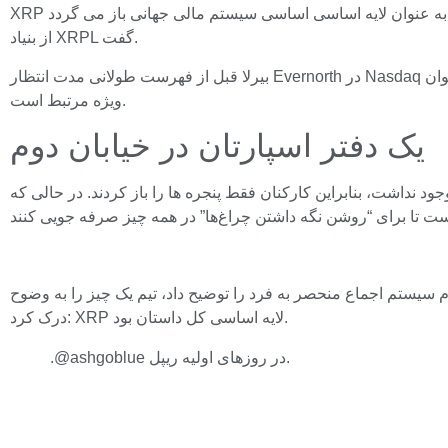
XRP به مأموریت اصلی تاریخی خود یعنی خدمت به عنوان لایه اساسی اساسی سیستم مالی جهانی باز می گردد. Ashish Birla، مدیر عامل شرکت شرکت Evernorth، این را در یک مصاحبه اختصاصی با Vet
از بنیاد XRPL گفت.
بیرلا قبل از فهرست طولانی مدت انتظار Evernorth در Nasdaq تحت عنوان XRPN، خاطرات منحصر به فرد خود را از سال 2013 به اشتراک گذاشت و توضیح داد که چرا “جادوی” تکنولوژیکی XRP امروزه به
ویژه مرتبط است.
یک دفتر اسپارتان در خیابان دوم
تهویه هوا وجود نداشت، بنابراین کارکنان فقط پنجره ها را باز کردند. در حالی که
زم سیستم اجماع منحصر به فرد را توضیح داد، تیم یک چیز را به وضوح
درک کرد: XRP لایه اساسی کل داستان بود.
.@ashgoblue در روزهای اولیه ریپل.