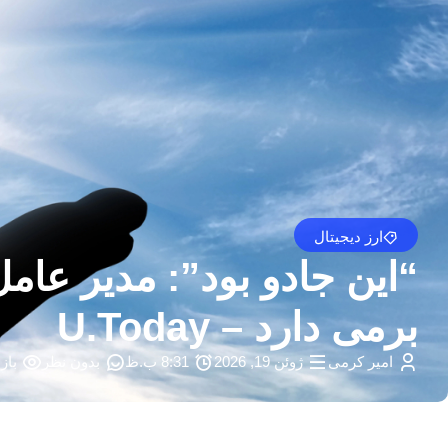
ارز دیجیتال
برمی دارد – U.Today
امیر کرمی
ژوئن 19, 2026
8:31 ب.ظ
بدون نظر
بازد