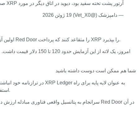
آرتور پشت تخته سفید بود، دیوید در اتاق دیگر در مورد XRP صحبت می‌کرد…
— دامپزشک (@Vet_X0) 19 ژوئن 2026
برای آزمایش این مفهوم در دنیای واقعی، تیم Ripple اولین آزمایش خرده فروشی خود را در اواخر سال 2013 انجام داد. آنها موفق شدند مدیر کافه Red Door را متقاعد کنند که پرداخت XRP را بپذیرد.
شما هم ممکن است دوست داشته باشید
اندازی محصولات تنظیم شده DeFi استفاده کند که به سرمایه گذاران خرده اجازه می دهد تا با شرایط برابر با سرمایه های کلان سود کسب کنند.