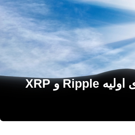
“این جادو بود”: مدیر عامل اورنورث پرده را در روزهای اولیه Ripple و XRP