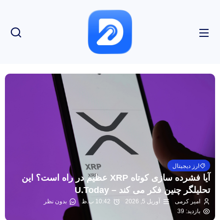
ارز دیجیتال
آیا فشرده سازی کوتاه XRP عظیم در راه است؟ این
تحلیلگر چنین فکر می کند – U.Today
امیر کرمی
آوریل 5, 2026
10:42 ب.ظ
بدون نظر
بازدید: 39