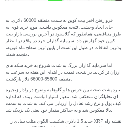
فرو رفتن اخیر بیت کوین به سمت منطقه 60000 دلاری، به
جای ایجاد وحشت، نتیجه معکوس داشت. موج خرید قوی به
طرز متناقضی، همانطور که گلاسنود در آخرین بررسی بازار بیت
کوین خود گزارش داد، سرمایه گذاران خرد در واقع در انتظار
بدترین اتفاقات در طول این تست از پایین ترین سطح ماه فوریه،
منجمد شدند.
اما سرمایه گذاران بزرگ به شدت شروع به خرید سکه های
ارزان تر کردند. در نتیجه، قیمت در ابتدای این هفته به سرعت به
منطقه 65600-66000 دلار بازگشت.
نبرد پشت صحنه بین خرس ها و گاوها به وضوح در رادار زنجیره
ای تحلیلگران منعکس شد. معیار امتیاز انباشت روند، که اندازه
کیف پول و نرخ رشد تعادل را ارزیابی می کند، به شدت به سمت
بالا معکوس شد و به حداکثر مقدار خود یعنی یک نزدیک شد.
نقشه راه XRP جدید 1.5 دلاری شکست الگوی مثلث بنیادی را