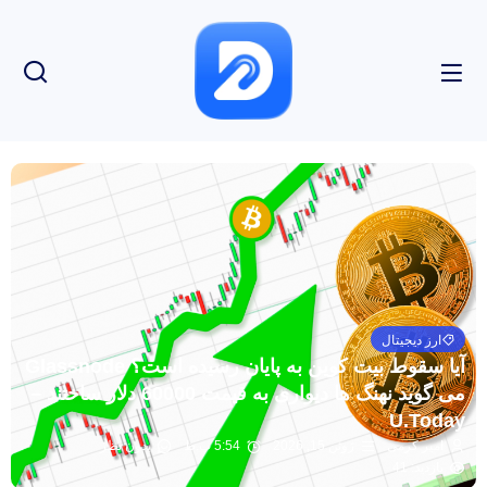
ارز دیجیتال
آیا سقوط بیت کوین به پایان رسیده است؟ Glassnode
می گوید نهنگ ها دیواری به قیمت 60000 دلار ساختند –
U.Today
امیر کرمی
ژوئن 15, 2026
5:54 ب.ظ
بدون نظر
بازدید: 41