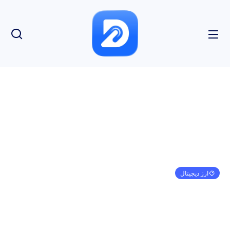
ارز دیجیتال
Huobi، KuCoin، 140+ صرافی رمزنگاری “غیرمجاز”
– تنظیم کننده بریتانیا
امیر کرمی
اکتبر 9, 2023
11:31 ق.ظ
بدون نظر
بازدید: 148