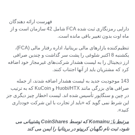
فهرست ارائه دهندگان
دارایی رمزنگاری ثبت شده FCA شامل 42 سازمان است و از
ماه اوت بدون تغییر باقی مانده است.
تنظیم‌کننده بازارهای مالی بریتانیا، اداره رفتار مالی (FCA)،
یکشنبه 8 اکتبر شلوغی را پشت سر گذاشت و چندین صرافی
ارز دیجیتال را به لیست هشدار شرکت‌های غیرمجاز خود اضافه
کرد که مشتریان باید از آنها اجتناب کنند.
143 موجودیت جدید به لیست هشدار اضافه شدند، از جمله
صرافی های بزرگی مانند Huobi/HTX و KuCoin که به ترتیب
در چین و سنگاپور تأسیس شده اند. لیست اخطار چیز دیگری جز
این شرط نمی گوید که «باید از تجارت با این شرکت خودداری
کنید».
مرتبط با:
Komainu که توسط CoinShares پشتیبانی می
شود، ثبت نام نگهبان کریپتو در بریتانیا را ایمن می کند