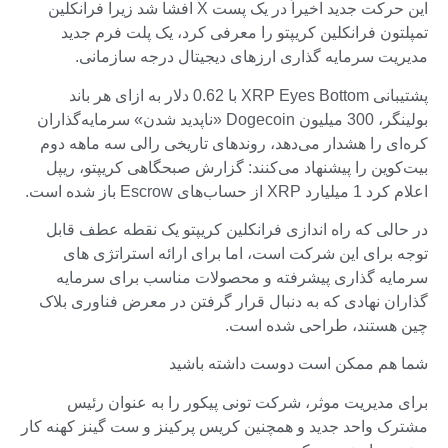
این حرکت جدید اخیراً در یک پست X افشا شد زیرا فرانکلین
تمپلتون فرانکلین کریپتو را معرفی کرد، یک پلت فرم جدید
مدیریت سرمایه گذاری ارزهای دیجیتال درجه سازمانی.
پشتیبانی XRP Eyes Bottom با 0.62 دلار به ازای هر باند
بولینگر، 300 میلیون Dogecoin «ناپدید شدن» سرمایه‌گذاران
کره‌ای را هشدار می‌دهد، روندهای تاریخی رالی سه ماهه دوم
بیت‌کوین را پیشنهاد می‌کنند: گزارش صبحگاهی کریپتو، ریپل
اعلام کرد 1 میلیارد XRP از حساب‌های Escrow باز شده است.
در حالی که راه اندازی فرانکلین کریپتو یک نقطه عطف قابل
توجه برای این شرکت است، اما برای ارائه استراتژی های
سرمایه گذاری پیشرفته و محصولات مناسب برای سرمایه
گذاران نهادی که به دنبال قرار گرفتن در معرض فناوری بلاک
چین هستند، طراحی شده است.
شما هم ممکن است دوست داشته باشید
برای مدیریت موثر، شرکت تونی پیکور را به عنوان رئیس
مشترک واحد جدید و همچنین کریس پرکینز و ست گینز کهنه کار