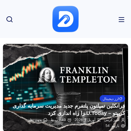
ارز دیجیتال
فرانکلین تمپلتون پلتفرم جدید مدیریت سرمایه گذاری
کریپتو – U.Today را راه اندازی کرد
امیر کرمی
آوریل 1, 2026
7:49 ب.ظ
بدون نظر
بازدید: 54