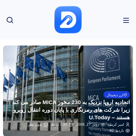
ارز دیجیتال
اتحادیه اروپا نزدیک به 230 مجوز MiCA صادر می کند
زیرا شرکت های رمزنگاری با پایان دوره انتقال روبرو
هستند – U.Today
امیر کرمی
ژوئن 27, 2026
7:33 ب.ظ
بدون نظر
بازدید: 42