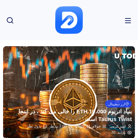
ارز دیجیتال
بنیاد اتریوم 10،000 ETH را خالی می کند ، در اینجا
Taurus Twist است
امیر کرمی
جولای 11, 2025
7:06 ب.ظ
بدون نظر
بازدید: 70