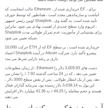
جالب اینجاست که Ethereum ، خریداری شده از EF ، برای
انباشت و سازماندهی مجدد است ، همانطور که توسط جوزف
لوبین رئیس جمهور Sharplink تأیید شده است. به گفته وی ،
اتریوم وارد سطح جدیدی از اهمیت نهادی می شود. بنابراین ،
Sharplink برای پشتیبانی از مأموریت عدم تمرکز طولانی مدت
شبکه تعیین می شود.
حرکت 10،000 ETH که از EF خریداری شده است ، بر سطح
اعتماد Sharplink در آینده Altcoin پیشرو تأکید دارد. شرکت
بازی بر رشد دارایی شرط می بندد.
از زمان مطبوعات ، Ethereum دست های 3،005.83 دلار را
تغییر می دهد ، که در 24 ساعت گذشته 7.92 ٪ را نشان می
دهد. پس از یک انتظار طولانی ، پس از نقض سطح 3000 دلار ،
این پول به 3،038.14 دلار رسیده بود. سرمایه گذاران فعال
هستند و حجم معامله را 44.25 ٪ به 41.36 میلیارد دلار افزایش
می دهند.
آرتور هیز فکر می کند اتریوم تا