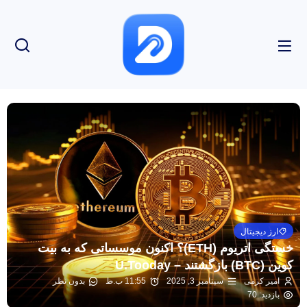
ارز دیجیتال
خستگی اتریوم (ETH)؟ اکنون موسساتی که به بیت
کوین (BTC) بازگشتند – U.Tooday
امیر کرمی
سپتامبر 3, 2025
11:55 ب.ظ
بدون نظر
بازدید: 70