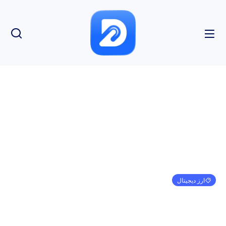
ارز دیجیتال
جولین بیتل، رئیس بخش تحقیقات کلان: افزایش 20000
دلاری اتریوم (ETH) هنوز امکان پذیر است
امیر کرمی
ژانویه 1, 1970
3:30 ق.ظ
بدون نظر
بازدید: 93