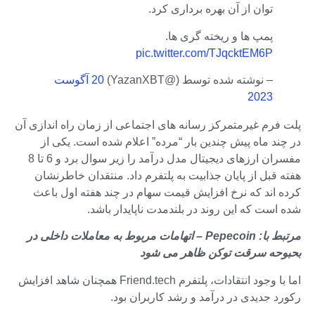
توان از آن بهره برداری کرد.
پمپ ها و ریخته گری ها.
pic.twitter.com/TJqcktEM6P
– نوشته شده توسط (@YazanXBT)
20 آگوست
2023
پلت فرم غیرمتمرکز رسانه های اجتماعی از زمان راه اندازی آن
در چند ماه پیش چندین بار “مرده” اعلام شده است. یکی از
مفسران ارزهای دیجیتال مدل درآمد را زیر سوال برد و 6 تا 8
هفته قبل از پایان جذابیت به پلتفرم داد. منتقدان خاطرنشان
کرده اند که نرخ افزایش قیمت سهام در چند هفته اول باعث
شده است که این روند در بلندمدت ناپایدار باشد.
مرتبط با:
Pepecoin – اتهامات مربوط به معاملات داخلی در
بحبوحه سرقت توکن ظاهر می شود
اما با وجود انتقادات، پلتفرم Friend.tech همچنان شاهد افزایش
رکورد جدیدی در درآمد و رشد کاربران بود.