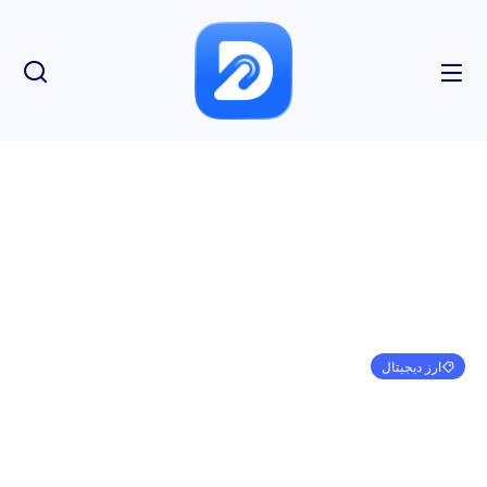
ارز دیجیتال
درآمد Friend.tech از 10000 ETH، TVL از 30000
ETH فراتر رفت
امیر کرمی
اکتبر 2, 2023
12:34 ب.ظ
بدون نظر
بازدید: 193