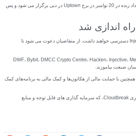
غربالگری اولیه اپلیکیشن های هکاتون بین 5 تا 18 مهرماه برگزار می شود و 10 فینالیست برتر در تاریخ 21 اکتبر معرفی خواهند شد. این رویداد زنده در 20 نوامبر در برج Uptown در دبی برگزار می شود و پس
به تیم های برنده جایزه ای به مبلغ 100000 USDT و خدمات ارائه شد و همچنین به خدمات بلاک چین از شرکت هایی مانند Hacken و Injective دسترسی خواهند داشت. از متقاضیان دعوت می شود تا
در دبی، فینالیست‌ها این فرصت را خواهند داشت تا ایده‌های خود را به هیئتی از داوران شامل نمایندگان آزمایشگاه‌های DWF، Bybit، DMCC Crypto Centre، Hacken، Injective، Meezan
ته، خدمات بازارسازی و OTC را نیز به شرکای خود ارائه می دهد. همچنین با حمایت مالی از هکاتون‌ها و کمک مالی به برنامه‌های کمک
آزمایشگاه های DWF تعدادی برنامه اختصاص داده شده به حمایت از پروژه های مراحل اولیه را اجرا می کند، از جمله صندوق 20 میلیون دلاری Cloudbreak، که سرمایه گذاری های قابل توجه و منابع