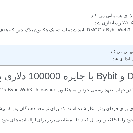
انکوباتور برتر Web3 DWF Labs به عنوان شریک رسمی  x Bybit Web3 Unleashed
تیم ها و پروژه ها برای شرکت در هکاتون Web3 باید درخواست های خود را تا 5