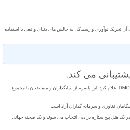
DMCC تایید شده است، یک هکاتون بلاک چین که هدف آن تحریک نوآوری و رسیدگی به چالش های دنیای واقعی با استفاده
آزمایشگاه DWF، یکی از تاثیرگذارترین بازارسازان و شرکت های VC در جهان، تعهد رسمی خود را به هکاتون DMCC x Bybit Web3 Unleashed اعلام کرد. این پلتفرم از بنیانگذاران و متقاضیان با مجموع
 اکتبر ارسال کنند. 10 متقاضی برتر برای ارائه ایده های خود در یک هتل پنج ستاره در دبی انتخاب می شوند و یک صحنه جهانی