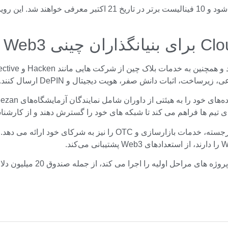
در رویداد بزرگ 
آزمایشگاه DWF علاوه بر ارائه سرمایه اولیه برای استارت آپ های برجس