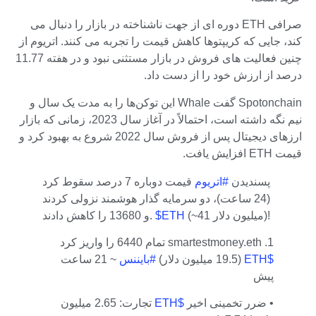
صرافی ETH دوره ای از جهت ناشناخته در بازار را دنبال می
کند، جایی که کریپتوها کاهش قیمت را تجربه می کنند. اتریوم از
چنین فعالیت های فروش در بازار مستثنی نبود و در هفته 11.77
درصد از ارزش خود را از دست داد.
Spotonchain گفت Whale این توکن‌ها را به مدت یک سال و
نیم نگه داشته است، احتمالاً در آغاز سال 2023، زمانی که بازار
ارزهای دیجیتال پس از فروش سال 2022 شروع به بهبود کرد و
قیمت ETH افزایش یافت.
پسندیدن
#اتریوم
قیمت دوباره 7 درصد سقوط کرد
(24 ساعت)، دو سرمایه گذار هوشمند نزولی کردند
(~41 میلیون دلار)!
$ETH
و 13680 را کاهش دادند.
1. smartestmoney.eth تمام 6440 را واریز کرد
$ETH
(19.5 میلیون دلار)
#بایننس
~ 21 ساعت
پیش
• ضرر تخمینی اخیر
$ETH
تجارت: 2.65 میلیون