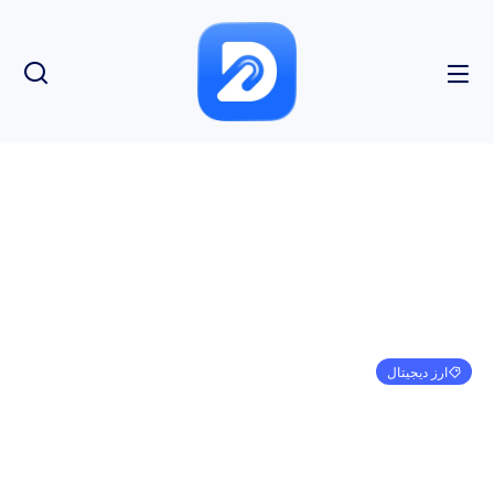
ارز دیجیتال
Sleeping Ethereum Whale با تغییر 7240 ETH،
صرافی ارزهای اصلی را غافلگیر کرد
امیر کرمی
ژانویه 1, 1970
3:30 ق.ظ
بدون نظر
بازدید: 125