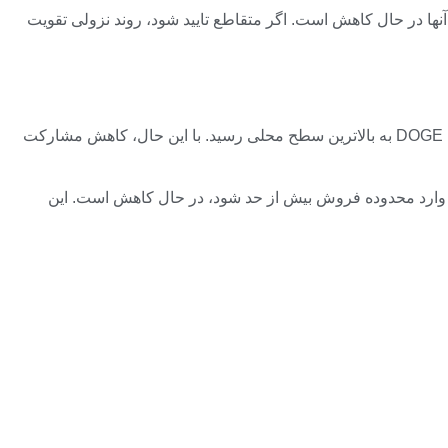
نگین متحرک 20 روزه و 50 روزه معامله می شود و شکاف بین آنها در حال کاهش است. اگر متقاطع تایید شود، روند نزولی تقویت
روند حجم نیز نشان می دهد که شور و شوق در حال کاهش است. خریداران به طور قابل توجهی حجم را در مرحله بازیابی افزایش دادند زیرا DOGE به بالاترین سطح محلی رسید. با این حال، کاهش مشارکت
ان می دهد که حرکت قبل از اینکه وارد محدوده فروش بیش از حد شود، در حال کاهش است. این