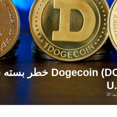
(DOGE) Mini Death Cross
د: 37