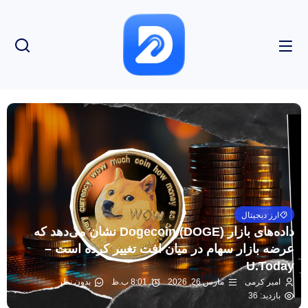
ارز دیجیتال
داده‌های بازار Dogecoin (DOGE) نشان می‌دهد که
عرضه بازار سهام در میان افت تغییر کرده است –
U.Today
امیر کرمی
مارس 26, 2026
8:01 ب.ظ
بدون نظر
بازدید: 36