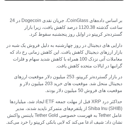
بر اساس داده‌های CoinGlass، جریان نقدی Dogecoin در 24
ساعت گذشته 1120.38 درصد کاهش یافت، زیرا بازار
گسترده‌تر کریپتو در اوایل روز پنجشنبه سقوط کرد.
دارایی های دیجیتال در روز چهارشنبه به دلیل فروش یک شبه در
بازار ارزهای دیجیتال کاهش یافت. این کاهش زمانی رخ داد که
معاملات آتی نزدک 100 همراه با کاهش شدید سهام و فلزات
گرانبها در ایالات متحده کاهش یافت.
در بازار گسترده‌تر کریپتو، 253 میلیون دلار موقعیت ارزهای
دیجیتال منحل شد. موقعیت های خرید 203 میلیون دلار و
موقعیت های فروش 50 میلیون دلار بودند.
حداکثر درد XRP قبل از مهلت جمعه ETF ایجاد شد، میلیاردها
Shiba Inu (SHIB) از پلتفرم‌های متمرکز ناپدید شدند، مدیر
عامل Tether به فهرست خصوصی Tether Gold بایننس واکنش
نشان داد: شیف ادعا می‌کند که لابی بانکی کریپتو را خرد می‌کند.