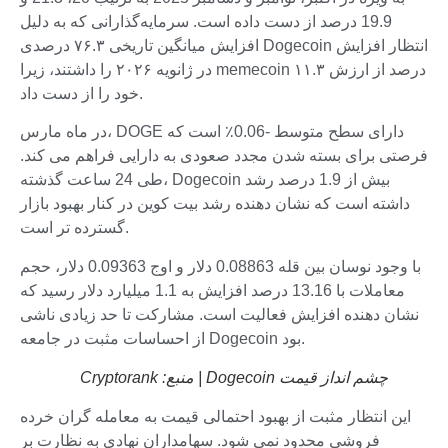
19.9 درصد از دست داده است. سرمایه‌گذارانی که به دلیل
افزایش میانگین تاریخی ۷۶.۳ درصدی Dogecoin انتظار افزایش
در ژانویه ۲۰۲۶ را داشتند، زیرا memecoin ۱۱.۳ درصد از ارزش
خود را از دست داد.
در ماه مارس، DOGE دارای سطح متوسط ​​-0.06٪ است که
فرصتی برای بسته شدن مجدد صعودی به دارایی فراهم می کند.
طی 24 ساعت گذشته، Dogecoin بیش از 1.9 درصد رشد
داشته است که نشان دهنده رشد بیت کوین در کنار بهبود بازار
گسترده تر است.
با وجود نوسان بین قله 0.08863 دلار و اوج 0.09363 دلار، حجم
معاملات با 13.16 درصد افزایش به 1.1 میلیارد دلار رسید که
نشان دهنده افزایش فعالیت است. مشارکت تا حد زیادی ناشی
از احساسات مثبت در جامعه Dogecoin بود.
چشم انداز قیمت Dogecoin | منبع: Cryptorank
این انتظار مثبت از بهبود احتمالی قیمت به معامله گران خرده
فروشی محدود نمی شود. سهامداران نهادی به نظارت بر