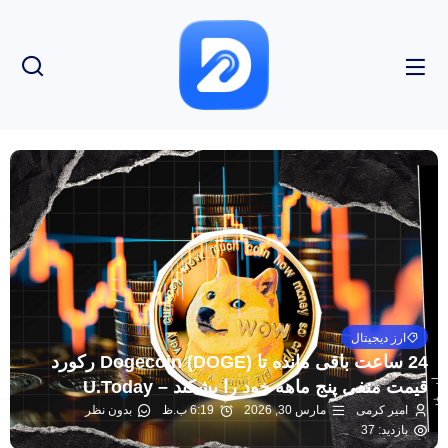
ارز دیجیتال
24 ساعت باقی مانده تا Dogecoin (DOGE) رکورد
قیمت منفی پنج ماهه خود را بشکند – U.Today
امیر کرمی
مارس 30, 2026
6:19 ب.ظ
بدون نظر
بازدید: 37