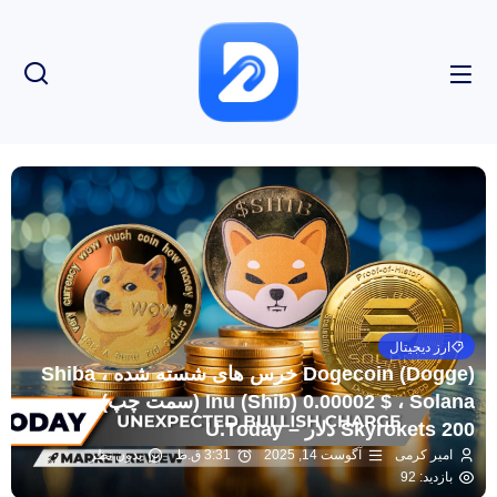
ارز دیجیتال
Dogecoin (Dogge) خرس های شسته شده ، Shiba
Inu (Shib) 0.00002 $ ، Solana (سمت چپ) به
Skyrokets 200 دلار – U.Today
امیر کرمی
آگوست 14, 2025
3:31 ق.ظ
بدون نظر
بازدید: 92