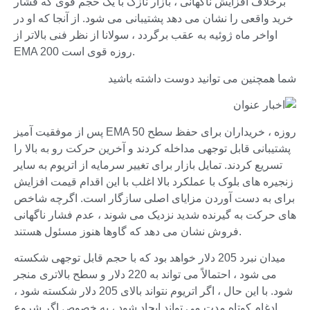
برخلاف افزایش ناگهانی ، بازار نازک با یک حجم قوی که فشار
خرید واقعی را نشان می دهد پشتیبانی می شود. از آنجا که او در
اواخر ماه ژوئیه به عقب برگردد ، سولانا از نظر فنی بالاتر از
EMA 200 روزه قوی است.
شما همچنین می توانید دوست داشته باشید
پس از موفقیت آمیز EMA 50 روزه ، خریداران برای حفظ سطح
پشتیبانی قابل توجهی مداخله کردند و آخرین حرکت رو به بالا را
تسریع کردند. تمایل بازار برای تغییر سرمایه از اتریوم به سایر
زنجیره های بلوک با عملکرد بالا اغلب با این اقدام قیمت افزایش
برای به دست آوردن مزایای اصلی سازگار است. اگرچه شاخص
های حرکت به گیرنده شدید نزدیک می شوند ، عدم فشار ناگهانی
فروش نشان می دهد که گاوها هنوز مسئول هستند.
میدان نبرد 205 دلار خواهد بود که با حجم قابل توجهی شکسته
می شود ، احتمالاً می تواند به 220 دلار و سطح بالاتری منجر
شود. با این حال ، اگر اتریوم نتواند بالای 205 دلار شکسته شود ،
ادغام کوتاه مدت می تواند ایجاد شود ، به خصوص اگر شروع