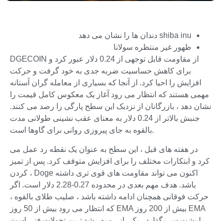
shiba inu دندان ها را نشان می دهد
ظهور غیر منتظره سولانا
DGECOIN از مقاومت قابل توجهی از 0.24 دلار عبور کرد و
برای کاهش حساسیت ضربه جدی به خود گرفت و حرکت
افزایش را احیا کرد. از آنجا که بسیاری از معامله گران آستانه
مهمی هستند که انتظار می رود آغاز یک معکوس کامل قیمت را
نشان دهد ، بازرگانان از نزدیک این سطح پارگی را رصد می کنند.
جنبش بالاتر از 0.24 دلار به معنای عقب نشینی طولانی مدت
بالقوه به جای پیروزی روانی برای گاوها است.
در هفته های قبل ، این سطح به عنوان یک نقطه رد عمل می
کرد و ابتکارات مختلف را برای افزایش متوقف کرد. پس از تمیز
کردن ، Doge اکنون می تواند مقاومت های قوی تری داشته
باشد. هدف مهم بعدی در محدوده 0.27-2.28 دلار است. اگر
حرکت فوقانی همچنان ادامه داشته باشد ، صلیب طلای بالقوه ،
که انتظار می رود بیش از 50 روز EMA بیش از 200 روز EMA
را پشت سر بگذارد ، یکی از رو به رشد ترین تحولات فنی است.