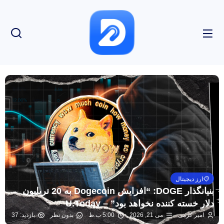
ارز دیجیتال
بنیانگذار DOGE: “افزایش Dogecoin به 20 تریلیون
دلار خسته کننده نخواهد بود” – U.Today
امیر کرمی
می 21, 2026
5:00 ب.ظ
بدون نظر
بازدید: 37