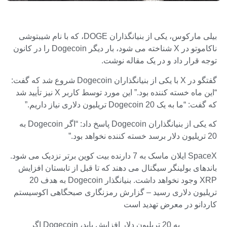
بیلی مارکوس، یکی از بنیانگذاران DOGE، که با نام شیبتوشی
ناکاموتو در X شناخته می شود، بار دیگر Dogecoin را در کانون
توجه قرار داد و در یک مقاله نوشت.
گفتگو در X با یکی از بنیانگذاران Dogecoin شروع شد که گفت:
“این ماه خسته کننده بود.” این مورد توسط کاربر X نیز تأیید شد
که گفت: “ما به یک Dogecoin 20 تریلیون دلاری نیاز داریم.”
که یکی از بنیانگذاران Dogecoin پاسخ داد: “اگر Dogecoin به
20 تریلیون دلار برسد خسته کننده نخواهد بود.”
SpaceX ایلان ماسک به 7 دارنده بیت کوین برتر نزدیک می شود.
باندهای بولینگر سیگنال می دهند که تا قبل از تابستان افزایش
XRP وجود نخواهد داشت. بنیانگذار Dogecoin به هدف 20
تریلیون دلاری رسید – گزارش رمزنگاری صبحگاهی اکوسیستم
کاردانو در معرض تهدید است
اگر Dogecoin به 20 تریلیون دلار افزایش یابد،