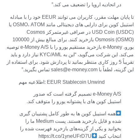
در اتحادیه اروپا را تضعیف می کند.”
تا پایان مهلت مقرر، کاربران می توانند EEUR خود را با مبادله
استیبل کوین برای دارایی های دیجیتالی مانند OSMO، ATOM یا
USD Coin (USDC) در صرافی غیرمتمرکز Cosmos
Osmosis (OSMO) بازخرید کنند. برای مبالغ بیش از 100000
یورو، e-Money بازخرید مستقیم یورو را با e-Money A/S توصیه
می‌کند. این شرکت می‌گوید، “این به KYC/AML نیاز دارد و باید
تقریباً 5 روز کاری منتظر بمانید تا پردازش شود. برای استفاده از
این گزینه، لطفاً با
sales@e-money.com
تماس بگیرید.”
اطلاعیه مهم: EEUR Stablecoin Unwind
e-Money A/S تصمیم گرفته است که صدور
استیبل کوین های با پشتوانه یورو را متوقف کند.
همه استیبل کوین ها به طور کامل پشتیبان گیری
شده و قابل بازخرید هستند. پست Medium ما را
بخوانید و یکی از گزینه‌های بازخرید فهرست شده را
انتخاب کنید
https://t.co/1yneUFrD7U