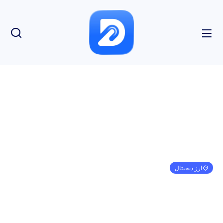
ارز دیجیتال
پروژه استیبل کوین Cosmos EUR پس از 2 سال به
پایان می رسد
امیر کرمی
ژانویه 10, 2023
7:45 ب.ظ
بدون نظر
بازدید: 194