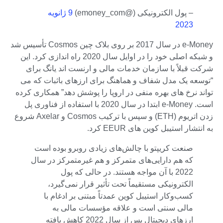
– پول الکترونیکی (@emoney_com)
9 ژانویه
2023
e-Money در سال 2017 بر روی بلاک چین Cosmos تأسیس شد
و شبکه اصلی خود را در اوایل سال 2020 راه اندازی کرد. این
شرکت قبلاً با سازمان خدمات مالی و ارنست اند یانگ برای
“توسعه یک مدل شفاف و هماهنگ برای ارزهای باثبات که می
تواند نرخ های بهره منفی در اروپا را پوشش دهد” همکاری کرده
است. e-Money ابتدا در سال 2020 با استفاده از فناوری پل
زدن اتریوم (ETH) و سپس با ترکیب Cosmos و Axelar شروع
به انتشار استیبل کوین های EEUR کرد.
صنعت کریپتو با چالش‌های زیادی روبرو بوده است
که هم دارایی‌های متمرکز و هم غیرمتمرکز در سال
2022 با آن مواجه هستند. در حالی که پول
الکترونیکی مستقیماً تحت تأثیر قرار نمی‌گیرد،
کسب‌وکار استیبل کوین عمدتاً مبتنی بر ادغام با
مالی سنتی است و علاقه مؤسسات مالی به
ارزهای دیجیتال پس از سال 2022 کاهش یافته