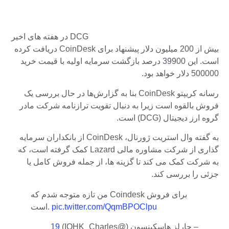
DCG در هفته های اخیر
بیش از 200 میلیون دلار پیشنهاد برای CoinDesk دریافت کرده
است. این 39900 درصد بازگشت سرمایه اولیه با قیمت خرید
500000 دلار خواهد بود.
رسانه کریپتو CoinDesk بنا به گزارش‌ها در حال بررسی یک
فروش بالقوه است زیرا به دنبال تقویت ترازنامه شرکت مادر
گروه ارز دیجیتال (DCG) است.
به گفته وال استریت ژورنال، CoinDesk از بانکداران سرمایه
گذاری از شرکت مشاوره مالی Lazard کمک گرفته است، که
به شرکت کمک می کند تا گزینه ها، از جمله فروش کامل یا
جزئی را بررسی کند.
من تازه متوجه شدم که Coindesk برای فروش
pic.twitter.com/QqmBPOClpu
است.
– چارلز هاسکینسون (@IOHK_Charles)
19