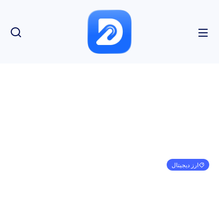
ارز دیجیتال
CoinDesk ممکن است گرفتار شود زیرا شرکت مادر
DCG در حال تقلا برای تأمین مالی است
امیر کرمی
ژانویه 19, 2023
9:10 ق.ظ
بدون نظر
بازدید: 241