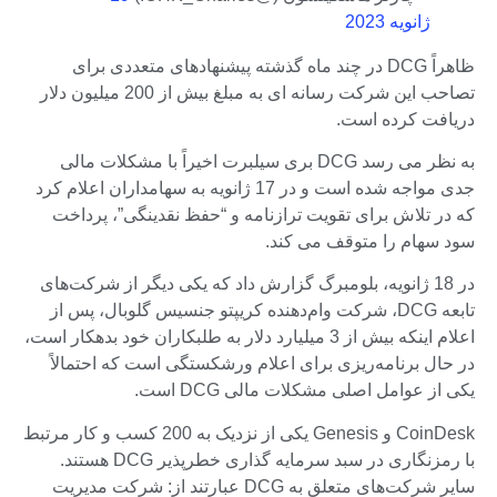
ژانویه 2023
ظاهراً DCG در چند ماه گذشته پیشنهادهای متعددی برای
تصاحب این شرکت رسانه ای به مبلغ بیش از 200 میلیون دلار
دریافت کرده است.
به نظر می رسد DCG بری سیلبرت اخیراً با مشکلات مالی
جدی مواجه شده است و در 17 ژانویه به سهامداران اعلام کرد
که در تلاش برای تقویت ترازنامه و “حفظ نقدینگی”، پرداخت
سود سهام را متوقف می کند.
در 18 ژانویه، بلومبرگ گزارش داد که یکی دیگر از شرکت‌های
تابعه DCG، شرکت وام‌دهنده کریپتو جنسیس گلوبال، پس از
اعلام اینکه بیش از 3 میلیارد دلار به طلبکاران خود بدهکار است،
در حال برنامه‌ریزی برای اعلام ورشکستگی است که احتمالاً
یکی از عوامل اصلی مشکلات مالی DCG است.
CoinDesk و Genesis یکی از نزدیک به 200 کسب و کار مرتبط
با رمزنگاری در سبد سرمایه گذاری خطرپذیر DCG هستند.
سایر شرکت‌های متعلق به DCG عبارتند از: شرکت مدیریت