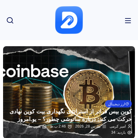
ارز دیجیتال
کوین بیس فراتر از استراتژی نگهداری بیت کوین نهادی
حرکت می کند: درباره ساتوشی چطور؟ – یو.امروز
امیر کرمی
مارس 28, 2026
2:46 ب.ظ
بدون نظر
بازدید: 34