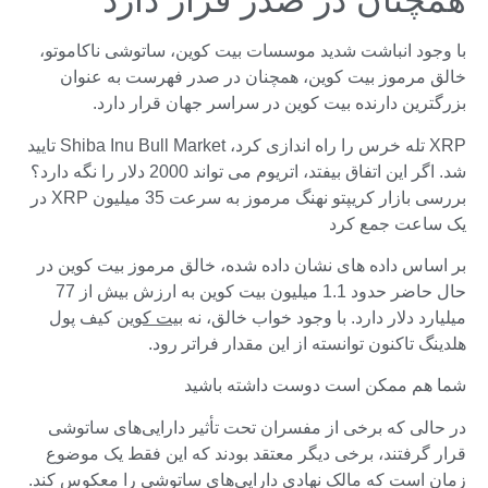
همچنان در صدر قرار دارد
با وجود انباشت شدید موسسات بیت کوین، ساتوشی ناکاموتو،
خالق مرموز بیت کوین، همچنان در صدر فهرست به عنوان
بزرگترین دارنده بیت کوین در سراسر جهان قرار دارد.
XRP تله خرس را راه اندازی کرد، Shiba Inu Bull Market تایید
شد. اگر این اتفاق بیفتد، اتریوم می تواند 2000 دلار را نگه دارد؟
بررسی بازار کریپتو نهنگ مرموز به سرعت 35 میلیون XRP در
یک ساعت جمع کرد
بر اساس داده های نشان داده شده، خالق مرموز بیت کوین در
حال حاضر حدود 1.1 میلیون بیت کوین به ارزش بیش از 77
میلیارد دلار دارد. با وجود خواب خالق، نه
بیت کوین
کیف پول
هلدینگ تاکنون توانسته از این مقدار فراتر رود.
شما هم ممکن است دوست داشته باشید
در حالی که برخی از مفسران تحت تأثیر دارایی‌های ساتوشی
قرار گرفتند، برخی دیگر معتقد بودند که این فقط یک موضوع
زمان است که مالک نهادی دارایی‌های ساتوشی را معکوس کند.