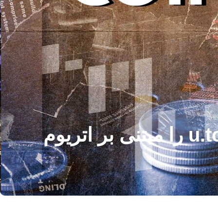
لیست های Coinbase 4 ماه پس از راه اندازی ، u.today را مبتنی بر اتریوم