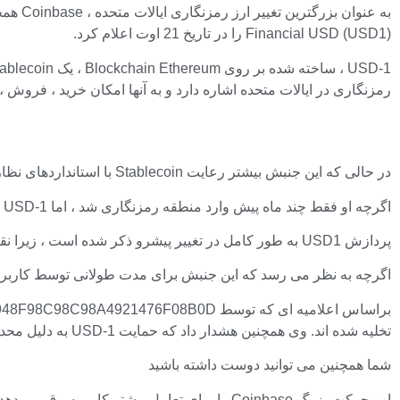
Financial USD (USD1) را در تاریخ 21 اوت اعلام کرد.
رمزنگاری در ایالات متحده اشاره دارد و به آنها امکان خرید ، فروش ، تبدیل ، ارسال ، خرید و ذخیر
در حالی که این جنبش بیشتر رعایت Stablecoin با استانداردهای نظارتی ایالات متحده را تقویت می کند ، لیست USD-1 در Coinbase تنها چهار ماه پس از راه اندازی Mainnet در آوریل 2025 می آید.
اگرچه او فقط چند ماه پیش وارد منطقه رمزنگاری شد ، اما USD-1 به دلیل روابط نزدیک خود با دلار آمریکا ، ماهها به دست آورد. به طور خاص ، از زمان نوشتن ارزش زیادی در بازار جمع آوری کرده است.
پردازش USD1 به طور کامل در تغییر پیشرو ذکر شده است ، زیرا نقدینگی کافی برای دارایی ایجاد شده است ، اگرچه در فاز هایی که از جفت USD1 USD شروع می شود ، راه اندازی می شود.
اگرچه به نظر می رسد که این جنبش برای مدت طولانی توسط کاربران پلتفرم انتظار می رود ، Coinbase هشدار داد که کاربران فقط باید USD1 را از 
تخلیه شده اند. وی همچنین هشدار داد که حمایت USD-1 به دلیل محدودیت های نظارتی از طریق بستر معاملاتی ممکن است در برخی از مناطق قضایی محدود باشد.
شما همچنین می توانید دوست داشته باشید