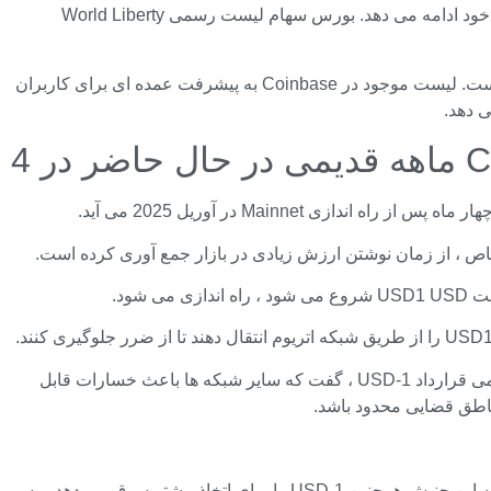
به عنوان بزرگترین تغییر ارز رمزنگاری ایالات متحده ، Coinbase همچنان به گسترش پیشنهادات Crypto برای ارائه خدمات بهتر به کاربران خود ادامه می دهد. بورس سهام لیست رسمی World Liberty
USD-1 ، ساخته شده بر روی Blockchain Ethereum ، یک stablecoin دلار آمریکا است که توسط World Liberty Financial ساخته شده است. لیست موجود در Coinbase به پیشرفت عمده ای برای کاربران
Coinbas
براساس اعلامیه ای که توسط Coinbase ، 0x8D0D000E44948F98C98C98A4921476F08B0D ارائه شده است ، به عنوان آدرس رسمی قرارداد USD-1 ، گفت که سایر شبکه ها باعث خسارات قابل
این حرکت بزرگ Coinbase را برای تعامل بیشتر کاربر سوق می دهد که تجربه تجاری ویژه ای را به کاربران امکان پذیر می کند ، در حالی که این جنبش همچنین USD-1 را برای اتخاذ بیشتر سوق می دهد ، به