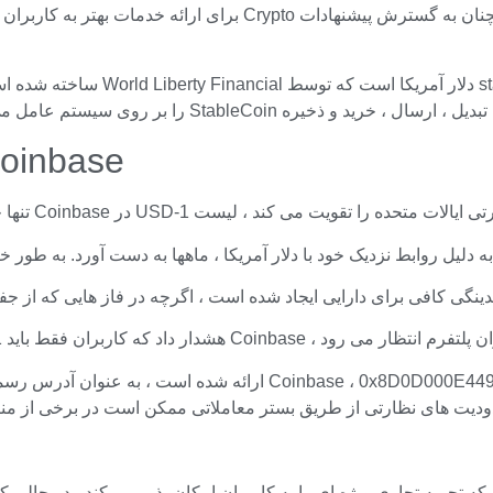
ه StableCoin را بر روی سیستم عامل می دهد.
4 ماهه قدیمی در حال حاضر در e
طریق شبکه اتریوم انتقال دهند تا از ضرر جلوگیری کنند.