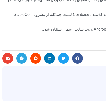
قبل از این جنبش ، آخرین لیست های Coinbase استدلال می کنند که بازار سهام تصمیم می گیرد برای خدمات Stablecoin مجبور شود. هفته گذشته ، Coinbase لیست چندگانه از پیشرو StableCoin ،