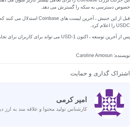
خصوص دسترسی به سکه را گسترش می دهد.
USDC را اعلام کرد.
پس از آخرین توسعه ، اکنون USD-1 می تواند برای کاربران برای تجارت با Coinbase و Coinbase از طریق برنامه های Coinbase iOS و Android و وب سایت رسمی استفاده شود.
نویسنده: Caroline Amosun
اشتراک گذاری و حمایت
امیر کرمی
کارشناس تولید محتوا و علاقه مند به ارز دی