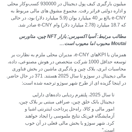
میلیون بارگیری کیف پول دیجیتال در 930000 کسب‌وکار محلی
و اداره دولتی فراتر رفت. مجموع مشوق های مالی مربوط به
e-CNY بالغ بر 40 میلیارد یوان (5.9 میلیارد دلار) بود، در حالی
که 18.7 میلیارد (2.78 میلیارد دلار) وام e-CNY صادر شد.
مطالب مرتبط: آسیا اکسپرس; بازار NFT چین، متاورس
Moutai محبوب اما معیوب است…
همزمان با KPIهای e-CNY، مدیران محلی ملزم به نظارت بر
توسعه حداقل 1000 شرکت متخصص در هوش مصنوعی، داده،
محاسبات ابری، بلاک چین و یادگیری ماشین در بخش فناوری
مالی دیجیتال در سوژو تا سال 2025 هستند. 371 در حال حاضر.
در اینجا گزیده ای از طرح شهر سوژو ترجمه شده است:
تا سال 2025، پلتفرم ردیابی داده‌های دارایی
دیجیتال بانک خلق چین، صرافی مبتنی بر بلاک چین،
امور مالی و کالا، راه‌حل پرداخت اینترنتی اشیا و
آزمایشگاه فین‌تک نتایج ملموسی را ایجاد خواهند
کرد. شهر سوژو با بخش مالی فعلی در آن خوب
است.”