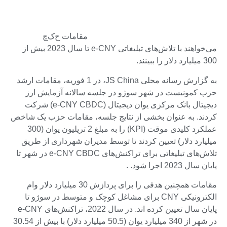
مقامات ح‌ک‌چ
می‌خواهند با تلاش‌های تبلیغاتی e-CNY تا سال 2023 بیش از
300 میلیارد دلار را ببینند.
به گزارش رسانه محلی JS China، در 1 فوریه، مقامات ارشد
حزب کمونیست در شهر سوژو در جلسه سالانه آزمایش ارز
دیجیتال بانک مرکزی یوان دیجیتال (e-CNY CBDC) شرکت
کردند. به عنوان بخشی از نتایج جلسه، مقامات حزب یک شاخص
عملکرد کلیدی موقت (KPI) را به مبلغ 2 تریلیون یوان (300
میلیارد دلار) تعیین کردند تا توسط مدیران شهرداری از طریق
تلاش‌های تبلیغاتی برای تراکنش‌های e-CNY CBDC در شهر تا
پایان سال 2023 اجرا شود. .
مقامات همچنین هدفی را برای پردازش 30 میلیارد دلار وام
الکترونیکی CNY برای مشاغل کوچک و متوسط ​​در سوژو تا
پایان سال تعیین کرده اند. در سال 2022، تراکنش‌های e-CNY
در شهر از 340 میلیارد یوان (50.5 میلیارد دلار) با بیش از 30.54