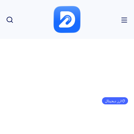
ارز دیجیتال
مقامات حزب کمونیست چین KPI برای تراکنش‌های e-
CNY در سوژو صادر کردند
امیر کرمی
فوریه 2, 2023
9:30 ب.ظ
بدون نظر
بازدید: 190