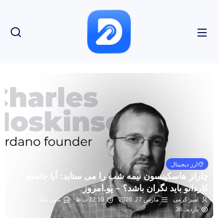
ارز دیجیتال
چارلز هاسکینسون نیمه شب را می ستاید: آیا جامعه
کاردانو باید نگران باشد؟ – یو.امروز
امیر کرمی
مارس 27, 2026
12:10 ب.ظ
بدون نظر
بازدید: 36