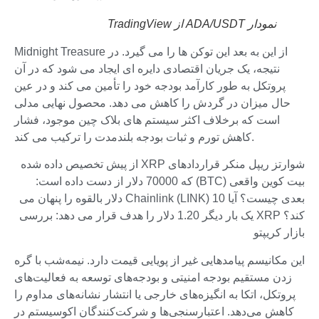
نمودار ADA/USDT از TradingView
Midnight Treasure از این به بعد این توکن ها را می گیرد. در
نتیجه، یک جریان اقتصادی دایره ای ایجاد می شود که در آن
پروتکل به طور کارآمد بودجه خود را تأمین می کند و در عین
حال میزان در گردش را کاهش می دهد. محصول نهایی مدلی
است که برخلاف اکثر سیستم های بلاک چین موجود، فشار
کاهش تورم و ثبات بودجه بلندمدت را ترکیب می کند.
شوارتز ریپل منکر قراردادهای XRP از پیش تخصیص داده شده
بیت کوین واقعی (BTC) که 70000 دلار از دست داده است:
بعدی چیست؟ آیا Chainlink (LINK) 10 دلار بالقوه را پنهان می
کند؟ XRP یک بار دیگر 1.20 دلار را هدف قرار می دهد: بررسی
بازار کریپتو
این مکانیسم پیامدهایی غیر از پویایی قیمت دارد. نیمه‌شب با گره
زدن مستقیم بودجه امنیتی و بودجه‌های توسعه به فعالیت‌های
پروتکل، اتکا به انگیزه‌های خارجی یا انتشار نشانه‌های مداوم را
کاهش می‌دهد. اعتبارسنجی‌ها و شرکت‌کنندگان اکوسیستم در