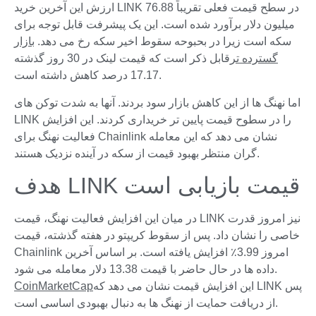
ارزش این آخرین خرید LINK در سطح قیمت فعلی تقریباً 76.88
میلیون دلار برآورد شده است. این یک پیشرفت قابل توجه برای
سکه است زیرا در بحبوحه سقوط اخیر سکه رخ می دهد.
بازار
گسترده تر
قابل ذکر است که قیمت لینک در 30 روز گذشته
17.17 درصد کاهش داشته است.
اما نهنگ ها از این کاهش بازار سود بردند. آنها به شدت توکن های
LINK را در سطوح قیمت پایین تر خریداری کردند. این افزایش
فعالیت نهنگ برای Chainlink نشان می دهد که این معامله
گران منتظر بهبود قیمت از سکه در آینده نزدیک هستند.
هدف LINK قیمت بازیابی است
در میان این افزایش فعالیت نهنگ، قیمت LINK نیز امروز قدرت
خاصی را نشان داد. پس از سقوط کریپتو در هفته گذشته، قیمت
Chainlink امروز 3.99٪ افزایش یافته است. بر اساس آخرین
داده ها در حال حاضر با قیمت 13.38 دلار معامله می شود.
این افزایش قیمت نشان می دهد که LINK پس
CoinMarketCap
از دریافت حمایت از نهنگ ها به دنبال بهبودی اساسی است.