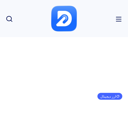
ارز دیجیتال
نهنگ های زنجیره ای لینک را به قیمت 76 میلیون دلار
خریداری کردند – چه اتفاقی می افتد؟
امیر کرمی
ژانویه 1, 1970
3:30 ق.ظ
بدون نظر
بازدید: 112