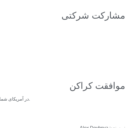
مشارکت شرکتی
موافقت کراکن
در همین حال، صرافی کریپتوکارنسی کراکن به عنوان حامی رسمی تبادل ارزهای دیجیتال جام جهانی FIFA 202 در آمریکای شمالی و اروپا امضا کرده است.
نویسنده: Alex Dovbnya