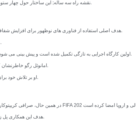
نقشه راه سه ساله; این ساختار حول چهار ستون شامل هویت، تعامل با طرفداران، ردیابی تجهیزات و حاکمیت است.
هدف اصلی استفاده از فناوری های نوظهور برای افزایش شفافیت شرکت، افزایش امنیت اطلاعات و افزایش کارایی عملیاتی است.
بنیاد کاردانو تأیید کرد که روند ادغام در حال حاضر در حال انجام است.
اولین کارگاه اجرایی به تازگی تکمیل شده است و پیش بینی می شود در ماه های آینده پروژه های آزمایشی عملی شرکتی راه اندازی شود.
مدیر اجرایی COB، امانوئل رگو خاطرنشان کرد که این مشارکت فراتر از ارتقاهای فنی است.
او بر تلاش خود برای آموزش جامعه ورزش در مورد پتانسیل فناوری بلاک چین تاکید کرد.
هدف این همکاری پل زدن شکاف بین مخاطبان جهانی فوتبال و تجارت دارایی دیجیتال است.