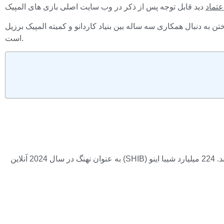
عتماد
اله بین بنیاد کاردانو و کمیته المپیک برزیل (COB) است که هدف آن ادغام بلاک چین عمومی، هوش مصنوعی (AI) و اینترنت اشیا (IoT) در مدیریت ورزش المپیک
است.
بانک ژاپنی XRP را به عنوان بخشی از کمپین جدید انتخاب می کند. باندهای بولینگر پیش بینی بیت کوین 90000 دلاری را در Play نگه می دارند. 224 میلیارد شیبا اینو (SHIB) به عنوان نهنگ در سال 2024 آنلاین