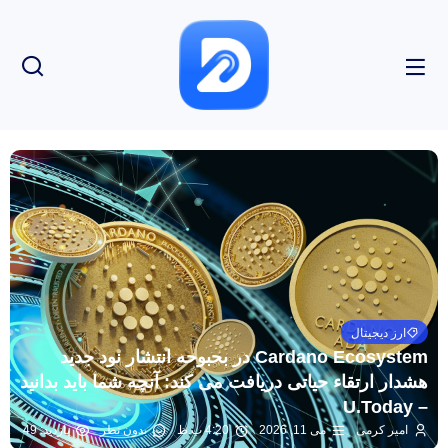
ارز دیجیتال
Cardano Ecosystem در بحبوحه انتشار نود جدید
هشدار ارتقاء حیاتی دریافت می کند: آنچه شما باید بدانید
– U.Today
امیر کرمی
می 11, 2026
4:20 ب.ظ
بدون نظر
بازدید: 49