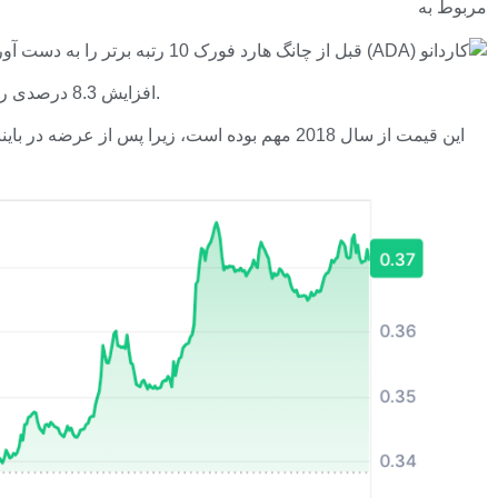
مربوط به
بنابراین، در 24 ساعت گذشته، قیمت ADA افزایش 8.3 درصدی را در مظنه های خود نشان داد، اما مهمتر از آن، به سطح مقاومت قابل توجهی در 0.38 دلار رسید.