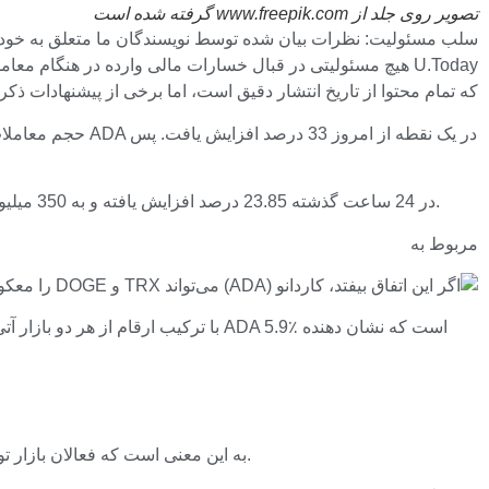
تصویر روی جلد از www.freepik.com گرفته شده است
U.Today هیچ مسئولیتی در قبال خسارات مالی وارده در هنگام م
که تمام محتوا از تاریخ انتشار دقیق است، اما برخی از پیشنهادات 
این در حالی است که وضعیت بازار نقدی تفاوت چندانی ندارد. بر اساس داده‌های CoinMarketCap، حجم نقدینگی ADA در 24 ساعت گذشته 23.85 درصد افزایش یافته و به 350 میلیون دلار رسیده است.
مربوط به
اما افزایش معاملات ADA به این معنی است که فعالان بازار توجه بیشتری دارند و نوسانات در حال افزایش است. این افزایش احتمالاً به دلیل عملکرد قیمت توکن کاردانو است.