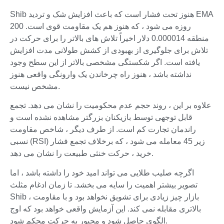
Shib هنوز تحت فشار است که باعث افزایش شک و تردید EMA
200 روزه می شود ، که هنوز هم یک مقاومت قوی است.
منطقه 0.000014 دلار اخیراً تلاش های بالاتر را برای حرکت در
تلاش برای جلوگیری از بهبودی از کشش طولانی مدت افزایش
یافته است. اگر شکستگی مشخصی بالاتر از این سطح وجود
نداشته باشد ، هنوز راه چرخاندن یک وارونگی واقعی هنوز
مشخص نیست.
علاوه بر این ، روند حجم عدم محکومیت را نشان می دهد. تجمع
قابل توجهی توسط بازیکنان بزرگتر مشاهده نشده است و
راندمان تجارت کم است. از طرف دیگر ، شاخص مقاومت
نسبی (RSI) زیر 45 معامله می شود ، که برخلاف تجمع فشار
خرید ، حرکت خنثی طبیعت را نشان می دهد.
اگرچه صلیب طلایی می تواند امید خود را داشته باشد ، اما
تصویر بیشتر اهمیت را سایه می بخشد. تا زمان ادغام مثلث
Shib ، بازار چیز زیادی برای تشویق نخواهد بود و با مقاومت
بالاتری مقابله نمی کند. این آزمایش واقعی خواهد بود که اوج
الگوی حاصل شود و مجبور به حرکت محکم شود.