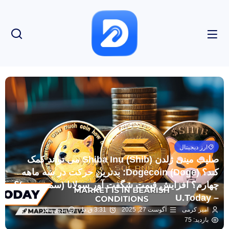
ارز دیجیتال
صلیب مینی ژلدن Shiba Inu (Shib) می تواند کمک
کند؟ Dogecoin (Doge): بدترین حرکت در سه ماهه
چهارم؟ افزایش قیمت شگفت آور سولانا (سمت چپ)؟
– U.Today
امیر کرمی
آگوست 27, 2025
3:31 ق.ظ
بدون نظر
بازدید: 75