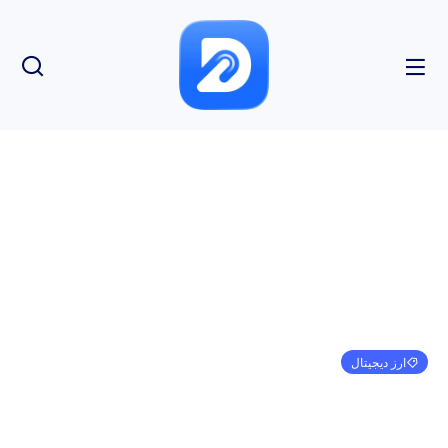
ارز دیجیتال
19 فوریه پیش بینی قیمت BTC، ETH و XRP
امیر کرمی
فوریه 19, 2024
7:02 ب.ظ
بدون نظر
بازدید: 140