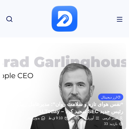
ارز دیجیتال
“نفس هوای تازه و سلامت روان”: مدیرعامل ریپل از
رئیس جدید SEC تمجید کرد – U.Today
امیر کرمی
آوریل 21, 2026
9:10 ق.ظ
بدون نظر
بازدید: 33