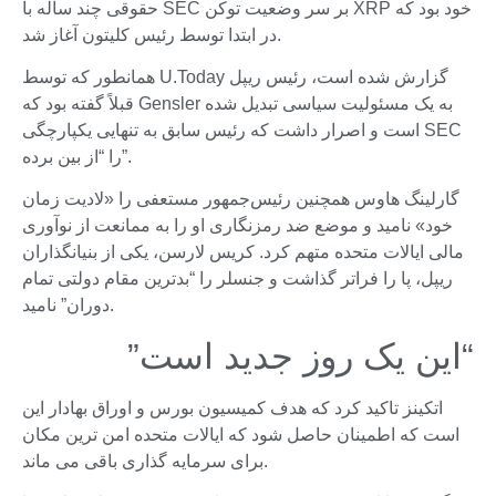
حقوقی چند ساله با SEC بر سر وضعیت توکن XRP خود بود که
در ابتدا توسط رئیس کلیتون آغاز شد.
همانطور که توسط U.Today گزارش شده است، رئیس ریپل
قبلاً گفته بود که Gensler به یک مسئولیت سیاسی تبدیل شده
است و اصرار داشت که رئیس سابق به تنهایی یکپارچگی SEC
را “از بین برده”.
گارلینگ هاوس همچنین رئیس‌جمهور مستعفی را «لادیت زمان
خود» نامید و موضع ضد رمزنگاری او را به ممانعت از نوآوری
مالی ایالات متحده متهم کرد. کریس لارسن، یکی از بنیانگذاران
ریپل، پا را فراتر گذاشت و جنسلر را “بدترین مقام دولتی تمام
دوران” نامید.
“این یک روز جدید است”
اتکینز تاکید کرد که هدف کمیسیون بورس و اوراق بهادار این
است که اطمینان حاصل شود که ایالات متحده امن ترین مکان
برای سرمایه گذاری باقی می ماند.