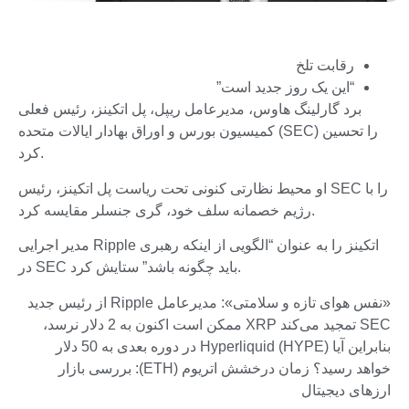
رقابت تلخ
“این یک روز جدید است”
برد گارلینگ هاوس، مدیرعامل ریپل، پل اتکینز، رئیس فعلی
کمیسیون بورس و اوراق بهادار ایالات متحده (SEC) را تحسین
کرد.
او محیط نظارتی کنونی تحت ریاست پل اتکینز، رئیس SEC را با
رژیم خصمانه سلف خود، گری جنسلر مقایسه کرد.
مدیر اجرایی Ripple اتکینز را به عنوان “الگویی از اینکه رهبری
در SEC باید چگونه باشد” ستایش کرد.
«نفس هوای تازه و سلامتی»: مدیرعامل Ripple از رئیس جدید
SEC تمجید می‌کند XRP ممکن است اکنون به 2 دلار نرسد،
بنابراین آیا Hyperliquid (HYPE) در دوره بعدی به 50 دلار
خواهد رسید؟ زمان درخشش اتریوم (ETH): بررسی بازار
ارزهای دیجیتال