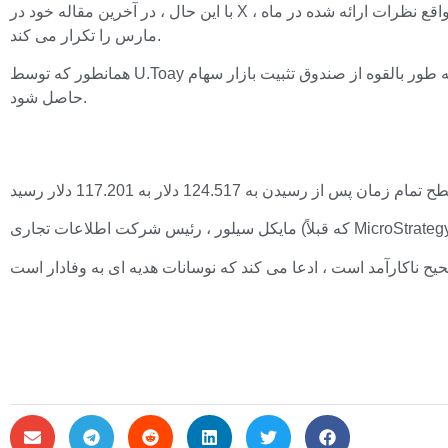
با این حال ، در آخرین مقاله خود در X ، وی ادعا می کند که خزانه داری ایالات متحده مصمم است راه های “مستقل” را از نظر بودجه پیدا کند تا پول بیشتری کسب کند که در واقع نظرات ارائه شده در ماه
مارس را تکرار می کند.
همانطور که توسط U.Toay گزارش شده است ، بلومبرگ قبلاً تخمین زده بود که ایالات متحده در سال 2025 30 ٪ است. وجوه چنین خریدهایی ممکن است به طور بالقوه از صندوق تثبیت بازار سهام (ESF)
حاصل شود.