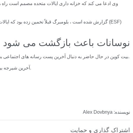
نوسانات باعث بازگشت می شود
بیت کوین در حال حاضر به دنبال آخرین پست رسانه های اجتماعی بسنت با 118156 دلار معامله می شود. در آغاز این پنجشنبه ، بالاترین سطح تمام زمان پس از رسیدن به 124.517 دلار به 117.201 دلار رسید.
مایکل سیلور ، رئیس شرکت اطلاعات تجاری (که قبلاً MicroStrategy بود) ، آخرین شیرجه بیت کوین را با یک پست کوتاه در رسانه های اجتماعی مسواک زد.
نویسنده: Alex Dovbnya
اشتراک گذاری و حمایت