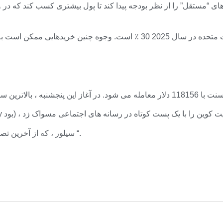
سیلور ، که از آخرین تصحیح ناکارآمد است ، ادعا می کند که نوسانات هدیه ای به وفادار است “.