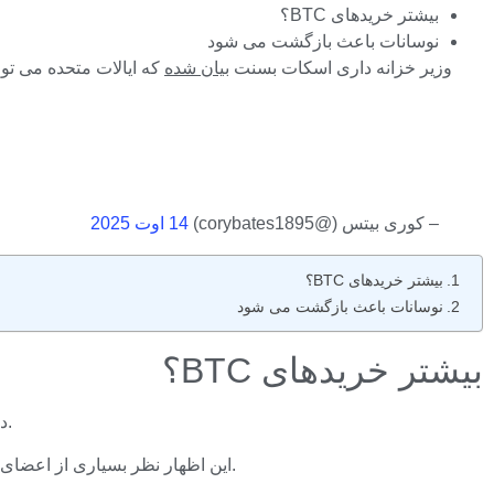
بیشتر خریدهای BTC؟
نوسانات باعث بازگشت می شود
وزیر خزانه داری اسکات بسنت
بیان شده
که ایالات متحده می تو
– کوری بیتس (@corybates1895)
14 اوت 2025
بیشتر خریدهای BTC؟
نوسانات باعث بازگشت می شود
بیشتر خریدهای BTC؟
بسنت از انجام خریدهای اضافی BTC در مورد پول از دست رفته توسط دولت ایالات متحده خودداری کرد.
در طی مصاحبه ای جامع با ماریا بارتیومو از Fox Business ، این اظهار نظر بسیاری از اعضای جامعه را وحشت زده کرد زیرا بسنت در خریدهای احتمالی بیت کوین را بست.