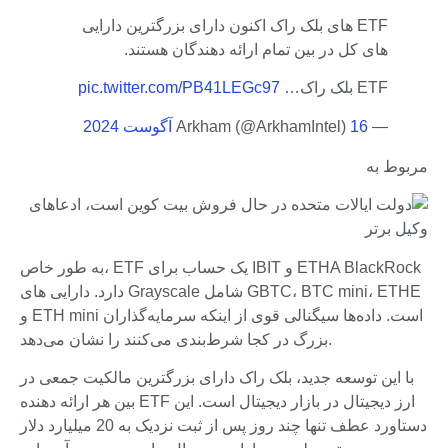
ETF های بلک راک اکنون دارای بزرگترین دارایی
های کل در بین تمام ارائه دهندگان هستند.
ETF بلک راک…
pic.twitter.com/PB41LEGc97
— Arkham (@ArkhamIntel)
16 آگوست 2024
مربوط به
به طور خاص، ETF یک حساب برای IBIT و ETHA BlackRock
دارد. دارایی های Grayscale شامل GBTC، BTC mini، ETHE
و ETH mini است. داده‌ها سیگنالی قوی از اینکه سرمایه‌گذاران
بزرگ در کجا شرط‌بندی می‌کنند را نشان می‌دهد.
با این توسعه جدید، بلک راک دارای بزرگترین مالکیت جمعی در
بین هر ارائه دهنده ETF ارز دیجیتال در بازار دیجیتال است. این
دستاورد عطف تنها چند روز پس از ثبت نزدیک به 20 میلیارد دلار