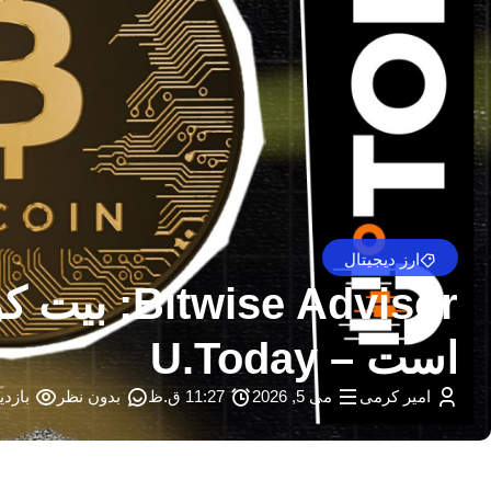
ارز دیجیتال
است – U.Today
امیر کرمی
می 5, 2026
11:27 ق.ظ
بدون نظر
بازدید: