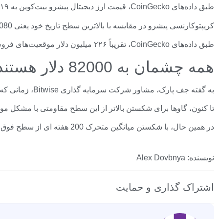
طبق داده‌های CoinGecko، قیمت ارز دیجیتال پیشرو بیت‌کوین به ۸۱۰۱۹ دلار رسید که بالاترین سطح آن در طول روز است.
کریپتوکارنسی پیشرو در مقایسه با بالاترین سطح تاریخ خود یعنی 126080 دلار که در اوایل اکتبر به دست آمد، 35.7 درصد کاهش یافته است.
طبق داده‌های CoinGecko، تقریباً ۲۲۶ میلیون دلار موقعیت‌های فروش کوتاه در ۲۴ ساعت گذشته منحل شده‌اند.
همه چشمان به 82000 دلار هستند
به گفته جف پارک، مشاور شرکت سرمایه گذاری Bitwise، زمانی که ارز دیجیتال پیشرو از سطح 82000 دلار عبور کند، این مسابقه درخشان خواهد شد.
تا کنون، گاوها برای شکستن بالاتر از این سطح مقاومتی با مشکل مو
در همین حال، با شکستن میانگین متحرک 200 هفته ای از سطح فوق برای اولین بار، این احتمال وجود دارد که بیت کوین دیگر هرگز زیر سطح 60000 دلار معامله نشود.
نویسنده: Alex Dovbnya
اشتراک گذاری و حمایت