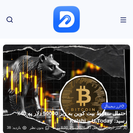
ارز دیجیتال
احتمال سقوط بیت کوین به زیر 50000 دلار به 40٪
رسید: Kalshi – U.Today
امیر کرمی
می 23, 2026
8:00 ب.ظ
بدون نظر
بازدید: 38