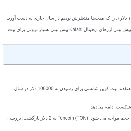
داده های ارائه شده توسط پلتفرم پیش بینی ارزهای دیجیتال Kalshi پیش بینی بسیار نزولی برای بیت
همانطور که احساسات سرمایه گذاران در مورد بیت کوین به طور فزاینده ای نزولی می شود، کالشی توضیح داد که معامله گران او اکنون معتقدند بیت کوین شانسی برای رسیدن به 100000 دلار در سال
Beeple Falls Wild 2140 Michael Saylor Art Hyperliquid (HYPE) به بالاترین حد خود نزدیک می شود، Shiba Inu (SHIB) با کاهش شدید حجم مواجه می شود، Toncoin (TON) به 2 دلار بازگشت: بررسی