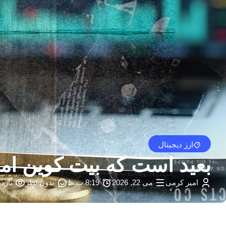
ارز دیجیتال
بعید است که بیت کوین امسال به 100000 دلار برسد: y
امیر کرمی
می 22, 2026
8:19 ب.ظ
بدون نظر
بازدید