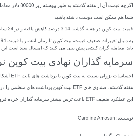
اگرچه قیمت آن از هفته گذشته به طور پیوسته زیر 80000 دلار معامله می شود، به نظر می رسد که معامله گران دیگر امکان شکست بزرگ قیمت بیت کوین را نمی بینند.
شما هم ممکن است دوست داشته باشید
قیمت بیت کوین در هفته گذشته 3.14 درصد کاهش یافته و در 24 ساعت گذشته 0.43 درصد کاهش یافته است زیرا قیمت بیت کوین تلاش می کند تا اوج های اخیر خود را دوباره به دست آورد.
به دنبال تغییرات ضعیف قیمت، بیت کوین تا زمان انتشار با قیمت 76794 دلار معامله می شود. در میان فشارهای مداوم طرف فروش،
یابد. معامله گران کلشی پیش بینی می کنند که امسال بعید است این ات
سرمایه گذاران نهادی بیت کوین نر
احساسات نزولی نسبت به بیت کوین با برداشت های ثابت ETF آشکارتر شده است زیرا به نظر می رسد سرمایه گذاران نهادی در حال عقب نشینی هستند.
هفته گذشته، صندوق های ETF بیت کوین برداشت های منظمی را در هر روز هفته ثبت کردند. در تمام هفته هیچ جریان سرمایه جدیدی به بازار ETF بیت کوین وجود نداشته است.
این عملکرد ضعیف ETF باعث ترس بیشتر سرمایه گذاران خرده فروشی شده است زیرا معامله گران شروع به محتاط شدن کرده اند و در مورد اصلاح طولانی مدت قیمت گمانه زنی می کنند.
نویسنده: Caroline Amosun