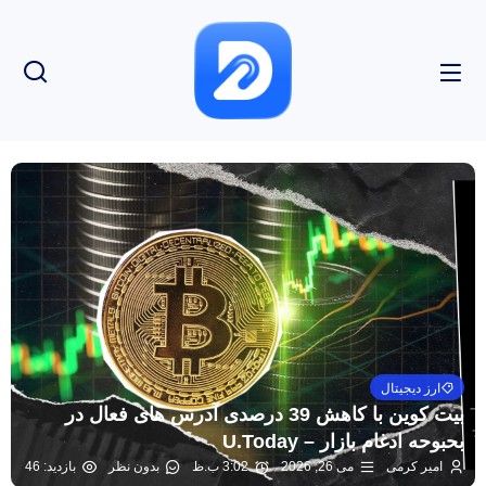
ارز دیجیتال
بیت کوین با کاهش 39 درصدی آدرس های فعال در
بحبوحه ادغام بازار – U.Today
امیر کرمی
می 26, 2026
3:02 ب.ظ
بدون نظر
بازدید: 46