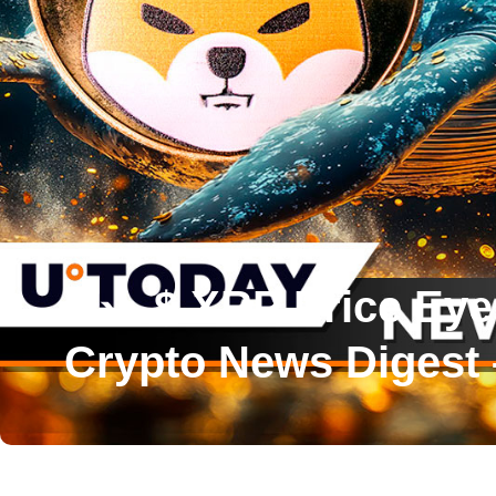
نزدیک به قیمت بیت کوین صلیب طلایی ، XRP Price Eyes Target 11 $ هدف