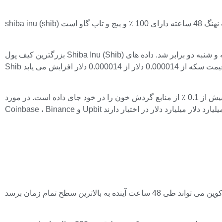
shiba inu (shib)
بزرگترین کیف پول Shiba Inu (Shib) مهمترین حرکات خود را در روزها انجام داد و خروج از مبادلات بزرگ مرکزی بین پنجشنبه و شنبه دو برابر شد. داده های Intotheboblock نشان می دهد که 183.03 میلیارد
روی کاغذ ، “دارندگان بزرگ” به معنای هر آدرس است که بیش از 0.1 ٪ از منابع گردش خون را در خود جای داده است. در مورد Shib ، این “نهنگ” فردی و برخی از بزرگترین بورس اوراق بهادار در صنعت.