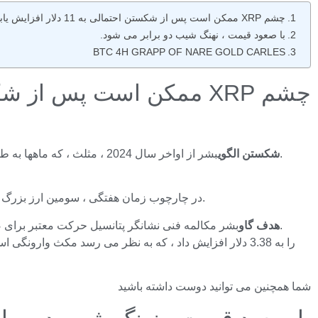
چشم XRP ممکن است پس از شکستن احتمالی به 11 دلار افزایش یابد
با صعود قیمت ، نهنگ شیب دو برابر می شود.
BTC 4H GRAPP OF NARE GOLD CARLES
چشم XRP ممکن است پس از شکستن احتمالی به 11 دلار افزایش یابد
بشر از اواخر سال 2024 ، مثلث ، که ماهها به طول انجامید ، در ماه ژوئیه افزایش یافت.
شکستن الگوی
در چارچوب زمان هفتگی ، سومین ارز بزرگ رمزنگاری از پایان سال گذشته در یک الگوی مثلثی کار می کند و هر نوسان تا زمان استراحت ژوئیه قیمت را فراتر از حد بالایی قرار می داد.
بشر مکالمه فنی نشانگر پتانسیل حرکت معتبر برای صعود به 11 دلار است.
هدف گاو
شما همچنین می توانید دوست داشته باشید