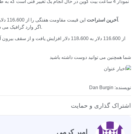
این قیمت مقاومت هفتگی را از 116،600 دلار به 118،600 دلار کاهش داد.
آخرین استراحت
اگر وارد گرافیک می شوید ، این نقطه ملاقات به عنوان نشانه ای از بازار که به عنوان یک اتومبیل متقابل خوانده می شود ، پیش بینی می شود که به “شمال” بروید.
شما همچنین می توانید دوست داشته باشید
نویسنده: Dan Burgin
اشتراک گذاری و حمایت
امیر کرمی