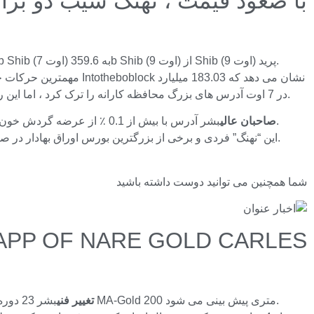
با صعود قیمت ، نهنگ شیب دو برا
بشر او از 183.03b Shib (7 اوت) به 359.6b Shib (9 اوت) از Shib (9 اوت) پرید.
Shib در 7 اوت آدرس های بزرگ محافظه کارانه را ترک کرد ، اما این رقم به 359.6 میلیارد تا 9 اوت افزایش یافت – این یک تغییر است زیرا قیمت سکه از 0.000014 دلار از 0.000014 دلار افزایش می یابد.
بشر آدرس با بیش از 0.1 ٪ از عرضه گردش خون.
صاحبان عالی
شما همچنین می توانید دوست داشته باشید
APP OF NARE GOLD CARLES
بشر 23 دوره ، چند شمع بعدی در صلیب MA-Gold 200 متری پیش بینی می شود.
تغییر فنی