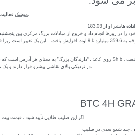
بر می شود.
فعالیت نهنگ 48 ساعته دارای 100 ٪ و پیچ و تاب گاو است.
موشک
داده ها
Coinbase ، Binance و Upbit در نزدیکی بالای نقاشی پیشرو قرار دارند و یک میلیارد دلار میلیارد دلار در اختیار دارند.
BTC 4H GR
اگر این صلیب طلایی تأیید شود ، قیمت بیت کوین می تواند طی 48 ساعت آینده به بالاترین سطح تمام زمان برسد.