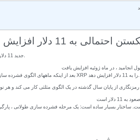
اگر این الگوی مثلث تأیید شود ، تخمین قیمت XRP جدید 11 دلار را نشان می دهد.
بعد از اینکه ماههای الگوی فشرده سازی سرانجام معکوس شد ، اکنون صعود وجود دارد که می تواند قیمت XRP را به 11 دلار افزایش دهد.