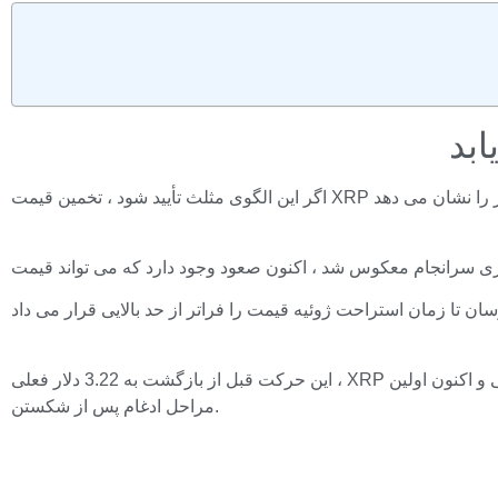
این حرکت قبل از بازگشت به 3.22 دلار فعلی ، XRP را به 3.38 دلار افزایش داد ، که به نظر می رسد مکث وارونگی است. ساختار بسیار ساده است: یک مرحله فشرده سازی طولانی ، پارگی و اکنون اولین
مراحل ادغام پس از شکستن.