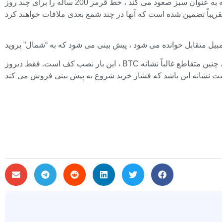
نمودار 4 ساعت بیت کوین در حال انجام یک تغییر فنی است که به طور مکرر اتفاق نمی افتد. میانگین متحرک کوتاه مدت 23- کوتاه مدت که به عنوان سبز صعود می کند ، خط قرمز 200 ساله را برای چند روز
این بار نصب کف است. فقط دیروز ، BTC از 116.600 دلار به 118،600 دلار افزایش یافت و از سقف بیرون آمد که در بیشتر بازار در زیر بازار گیر کرده بود. در یک نمودار 4 ساعته ، چنین متقاطع غالباً نشانه