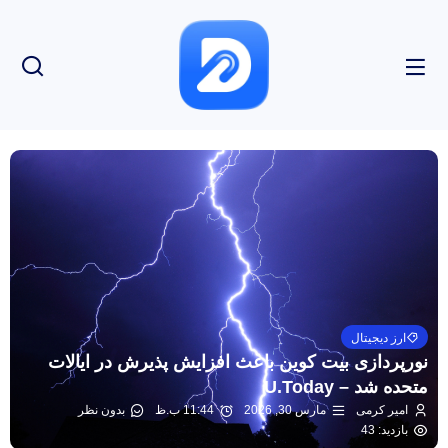
ارز دیجیتال
نورپردازی بیت کوین باعث افزایش پذیرش در ایالات
متحده شد – U.Today
امیر کرمی
مارس 30, 2026
11:44 ب.ظ
بدون نظر
بازدید: 43