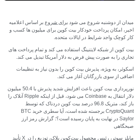
میدان از دوشنبه شروع می شود
برای شروع
بر اساس اعلامیه
اخیر، امکان پرداخت خودکار بیت کوین برای میلیون ها کسب و
کار کوچک واجد شرایط در ایالات متحده.
بیت کوین از شبکه لایتنینگ استفاده می کند و تمام پرداخت های
تجاری را به صورت پیش فرض به دلار آمریکا تبدیل می کند.
اسکوئر، به ویژه، پذیرش بیت کوین را بدون نیاز به تنظیمات
اضافی از سوی بازرگانان آغاز می کند.
نورپردازی بیت کوین باعث افزایش شدید پذیرش با 50.4 میلیون
دلار انتقال به Coinbase می شود، قبل از اینکه Ripple آنلاک را
باز کند، متریک 96.8 درصد بیت کوین دردناک که توسط
CryptoQuant برجسته شده است، آیا سطری خرید BTC
Saylor در نهایت به پایان رسیده است؟: گزارش رمز ارز
صبحگاهی
مایلز سوتر، رئیس محصول بیت‌کوین بلاک، توزیع را در X تأیید