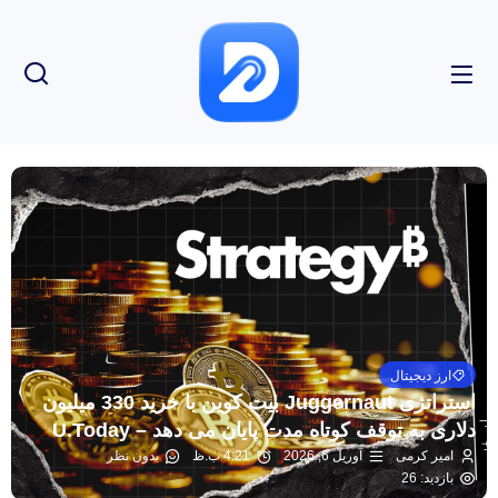
ارز دیجیتال
استراتژی Juggernaut بیت کوین با خرید 330 میلیون
دلاری به توقف کوتاه مدت پایان می دهد – U.Today
امیر کرمی
آوریل 6, 2026
4:21 ب.ظ
بدون نظر
بازدید: 26