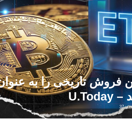
U.To
ید: 37