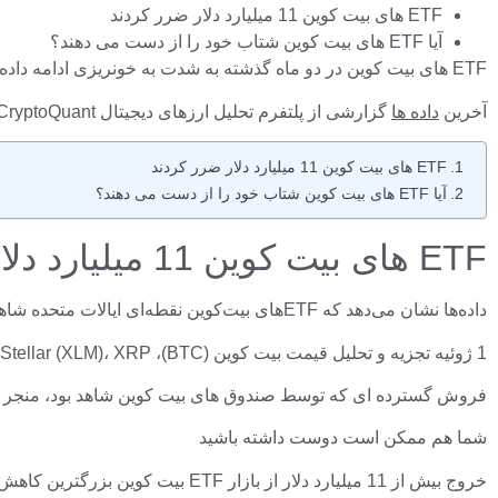
ETF های بیت کوین 11 میلیارد دلار ضرر کردند
آیا ETF های بیت کوین شتاب خود را از دست می دهند؟
ETF های بیت کوین در دو ماه گذشته به شدت به خونریزی ادامه داده اند و به طور مداوم خروجی های روزانه عظیمی را به همراه سرمایه گذاران به عقب نشینی سرمایه گذاری های خود ارسال می کنند.
آخرین
داده ها
گزارشی از پلتفرم تحلیل ارزهای دیجیتال CryptoQuant نشان می دهد که ETF های بیت کوین پس از برداشت 100000 بیت کوین از وجوه، بزرگترین کاهش تاریخ خود را تجربه کردند.
ETF های بیت کوین 11 میلیارد دلار ضرر کردند
آیا ETF های بیت کوین شتاب خود را از دست می دهند؟
ETF های بیت کوین 11 میلیارد دلار ضرر کردند
داده‌ها نشان می‌دهد که ETF‌های بیت‌کوین نقطه‌ای ایالات متحده شاهد کاهش شدید ورودی‌های خالص انباشته بودند، با خروج یک صندوق عظیم ۱۰۰۰۰۰ بیت‌کوین در بحبوحه بزرگترین فروش در تاریخ.
1 ژوئیه تجزیه و تحلیل قیمت بیت کوین (BTC)، Stellar (XLM)، XRP و Hyperliquid (HYPE): بازار باید اصول خود را به دست آورد RLUSD ریپل به سرعت با ظهور استیبل کوین بزرگ جدید کوچک می شود
فروش گسترده ای که توسط صندوق های بیت کوین شاهد بود، منجر به زیان بیش از 11 میلیارد دلار شد زیرا سرمایه گذاران نهادی همچنان سرمایه گذ
شما هم ممکن است دوست داشته باشید
خروج بیش از 11 میلیارد دلار از بازار ETF بیت کوین بزرگترین کاهش تجربه شده توسط صندوق های بیت کوین از زمان راه اندازی آنها در ژانویه 2024 است.